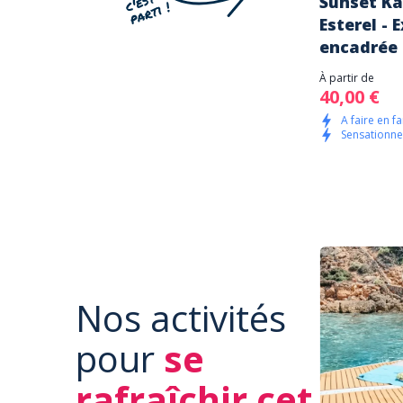
Sunset K
Esterel - 
encadrée
À partir de
40,00 €
A faire en fa
Sensationnel
Nos activités
pour
se
rafraîchir cet