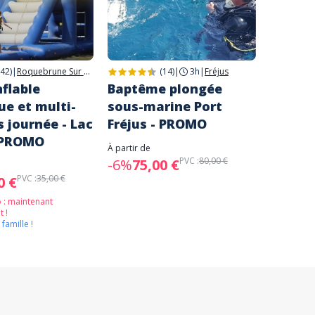
(42)
|
Roquebrune Sur Argens
(14)
|
3h
|
Fréjus
flable
Baptême plongée
Excurs
ue et multi-
sous-marine Port
de l'Es
s journée - Lac
Fréjus - PROMO
Géant
 PROMO
À partir de
À partir de
27,00 
PVC :
80,00 €
-6%
75,00 €
PVC :
35,00 €
0 €
 : maintenant
 !
 famille !