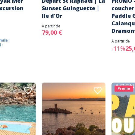
ayak Mer
Départ St Raphaël | La
PROMO -
Excursion
Sunset Guinguette |
coucher 
Ile d'Or
Paddle 
Calanqu
À partir de
Dramon
79,00 €
mille !
À partir de
 !
-11%
25,
Promo