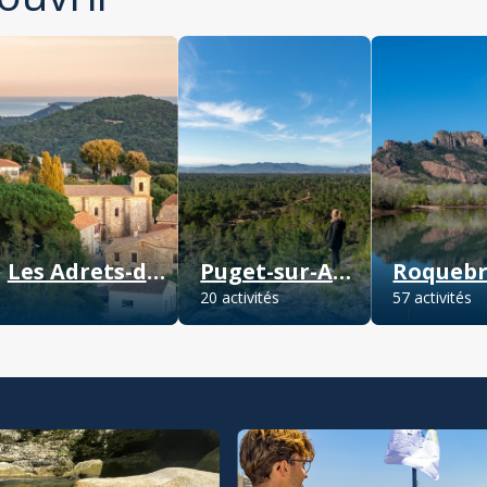
Les Adrets-de-l'Estérel
Puget-sur-Argens
20 activités
57 activités