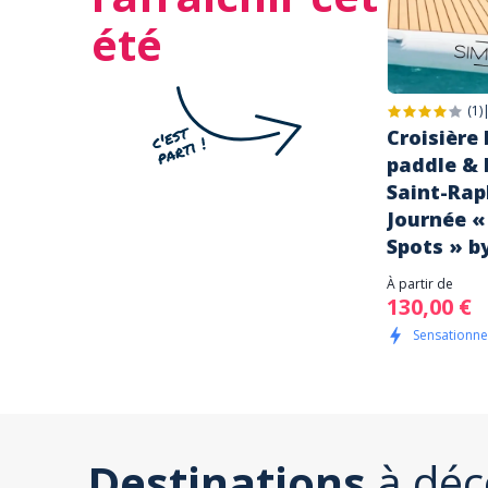
été
(1)
Croisière
paddle & 
Saint-Rap
Journée «
Spots » b
À partir de
130,00 €
Sensationnel
Destinations
à déc