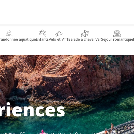
 randonnée aquatique
Enfants
Vélo et VTT
Balade à cheval Var
Séjour romantique
riences