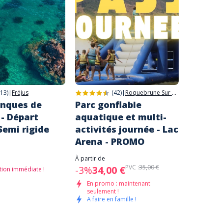
(13)
|
Fréjus
(42)
|
Roquebrune Sur Argens
anques de
Parc gonflable
Excurs
 - Départ
aquatique et multi-
électr
 Semi rigide
activités journée - Lac
l'Esté
Arena - PROMO
guide
À partir de
À partir de
55,00 
PVC :
35,00 €
-3%
34,00 €
tion immédiate !
Nos co
En promo : maintenant
seulement !
A faire en famille !