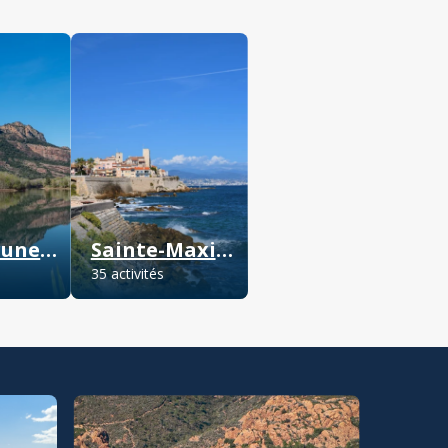
Roquebrune-sur-Argens
Sainte-Maxime
35 activités