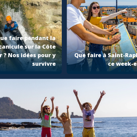
ue faire pendant la
canicule sur la Côte
r ? Nos idées pour y
Que faire à Saint-Rap
survivre
ce week-e