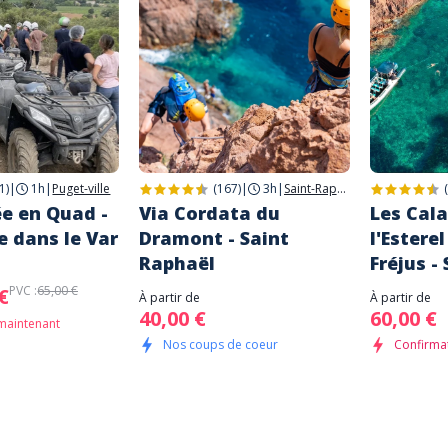
1)
|
1h
|
Puget-ville
(167)
|
3h
|
Saint-Raphaël
e en Quad -
Via Cordata du
Les Cal
e dans le Var
Dramont - Saint
l'Esterel
Raphaël
Fréjus -
PVC :
65,00 €
€
À partir de
À partir de
40,00 €
60,00 €
maintenant
Nos coups de coeur
Confirma