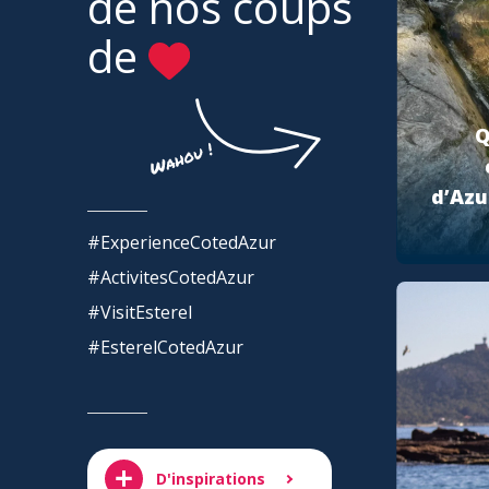
de nos coups
de
Q
d’Azu
#ExperienceCotedAzur
#ActivitesCotedAzur
#VisitEsterel
#EsterelCotedAzur
D'inspirations