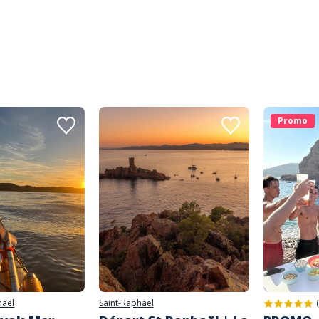
Promo
haël
Saint-Raphaël