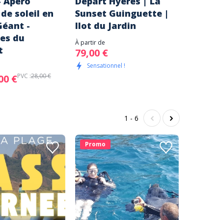
 Apéro
Départ Hyères | La
Soirée
de soleil en
Sunset Guinguette |
à Mari
Géant -
Ilot du Jardin
Anges 
es du
d’arti
À partir de
t
79,00 €
À partir de
115,00
Sensationnel !
PVC :
28,00 €
00 €
Confir
1 - 6
Promo