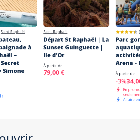
|
Saint-Raphaël
Saint-Raphaël
 bateau,
Départ St Raphaël | La
Parc gon
baignade à
Sunset Guinguette |
aquatiq
haël –
Ile d'Or
activité
 Secret
Arena -
À partir de
y Simone
79,00 €
À partir de
-3%
34,0
En promo
seulement
 !
A faire en
ouvrir