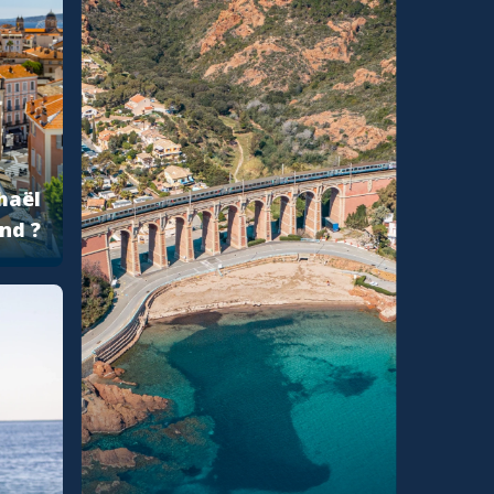
haël
nd ?