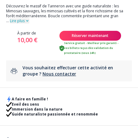
Découvrez le massif de Tanneron avec une guide naturaliste : les
Mimosas sauvages, les mimosas cultivés et la flore richissime de sa
forêt méditerranéenne. Boucle commentée présentant une gran
...
Lire plus
À partir de
Réserver maintenant
10,00 €
Service gratuit - Meilleur prix garanti -
vos billets reçus dès validation du
prestataire (sous 24h)
Vous souhaitez effectuer cette activité en
groupe ?
Nous contacter
A faire en famille !
Eveil des sens
Immersion dans la nature
Guide naturaliste passionnée et renommée