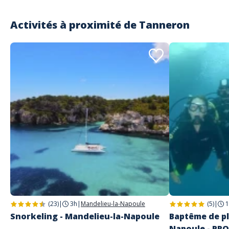
Activités à proximité de
Tanneron
Lire les avis clients
(23)
|
3h
|
Mandelieu-la-Napoule
(5)
|
1
Snorkeling - Mandelieu-la-Napoule
Baptême de pl
Napoule - PR