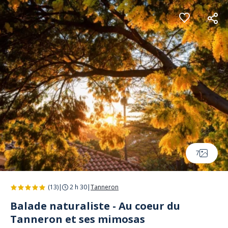
Panneau de gestion des cookies
7
(13)
|
2 h 30
|
Tanneron
Balade naturaliste - Au coeur du
Tanneron et ses mimosas