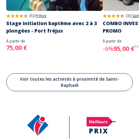
(5)
|
Fréjus
(3)
|
Sai
Stage initiation baptême avec 2 à 3
COMBO INVEST
plongées - Port fréjus
PROMO
À partir de
À partir de
75,00 €
PV
-6%
95,00 €
Voir toutes les activités à proximité de Saint-
Raphaël