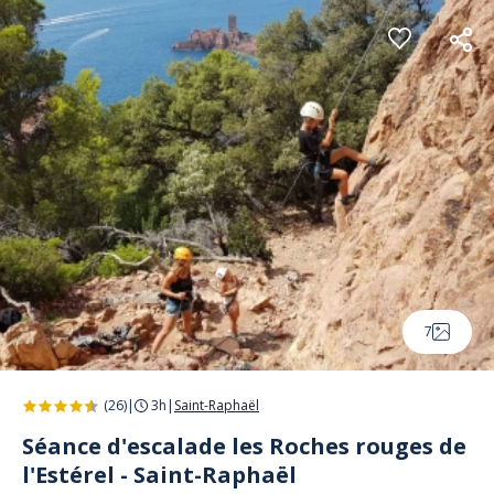
Panneau de gestion des cookies
7
(26)
|
3h
|
Saint-Raphaël
Séance d'escalade les Roches rouges de
l'Estérel - Saint-Raphaël