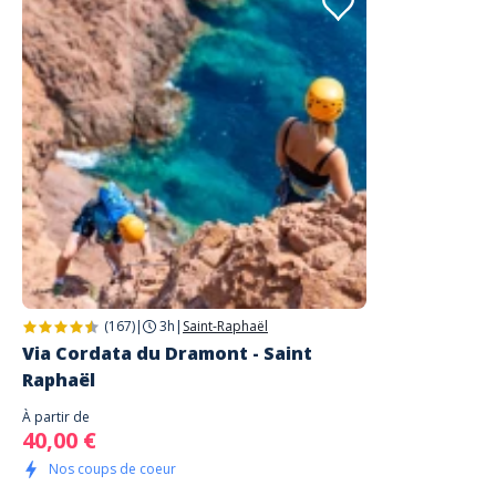
Céline
Magnifique séance d'escalade dans un
cadre exceptionnel
Commenté le 04/08/2025
Merci à Erwan pour son accompagnement patient et attentif,
particulièrement avec mon fils de 7 ans. L'activité escalade est ludique
et prend une dimension extraordinaire quand on arrive en haut et
qu'on y découvre la vue. Parfait pour découvrir L'activité et le site!
Lire les avis clients
(167)
|
3h
|
Saint-Raphaël
Via Cordata du Dramont - Saint
Raphaël
À partir de
40,00 €
Nos coups de coeur