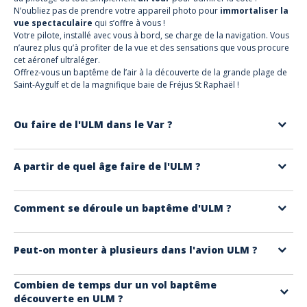
N’oubliez pas de prendre votre appareil photo pour
immortaliser la
vue spectaculaire
qui s’offre à vous !
Votre pilote, installé avec vous à bord, se charge de la navigation. Vous
n’aurez plus qu’à profiter de la vue et des sensations que vous procure
cet aéronef ultraléger.
Offrez-vous un baptême de l’air à la découverte de la grande plage de
Saint-Aygulf et de la magnifique baie de Fréjus St Raphaël !
Ou faire de l'ULM dans le Var ?
La base d'ULM se situe
à Fréjus
dans le Var, au cœur de la destination
A partir de quel âge faire de l'ULM ?
Estérel Côte d'Azur. Survol le long de la méditerranée et du massif de
l'Estérel
Le baptême d'ULM peut se faire dès l'âge
de 6 ans
. Un instructeur
Comment se déroule un baptême d'ULM ?
pilote, s'occupe du vol et l'enfant est passager.
Le baptême d'ULM est un vol de 7 ou 15 minutes selon la formule
Peut-on monter à plusieurs dans l'avion ULM ?
choisie ou vous êtes passager de l'avion pendant que votre pilote
instructeur vous fait découvrir les panoramas de la baie de Fréjus /
Les ULM sont
des avions bi-place
, 1 place pour l'instructeur pilote et
Combien de temps dur un vol baptême
Saint Raphaël.
découverte en ULM ?
1 place pour le passager.
Il n'est pas possible de monter dans le
Après l'arrivée à la base d'aviation de Fréjus, vous montez à bord de