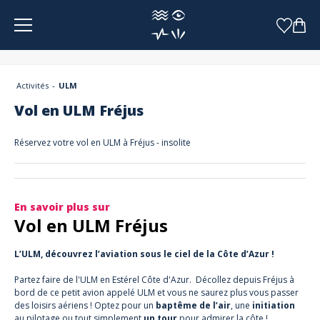
Panneau de gestion des cookies
Activités
ULM
Vol en ULM Fréjus
Réservez votre vol en ULM à Fréjus - insolite
En savoir plus sur
Vol en ULM Fréjus
L’ULM, découvrez l’aviation sous le ciel de la Côte d’Azur !
Partez faire de l'ULM en Estérel Côte d'Azur. Décollez depuis Fréjus à
bord de ce petit avion appelé ULM et vous ne saurez plus vous passer
des loisirs aériens ! Optez pour un
baptême de l’air
, une
initiation
au pilotage ou tout simplement
un tour
pour admirer la côte !