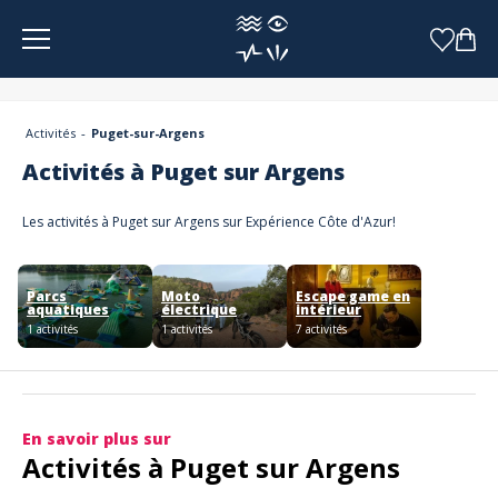
Panneau de gestion des cookies
Activités
Puget-sur-Argens
Activités à Puget sur Argens
Les activités à Puget sur Argens sur Expérience Côte d'Azur!
Parcs
Moto
Escape game en
aquatiques
électrique
intérieur
1 activités
1 activités
7 activités
En savoir plus sur
Activités à Puget sur Argens