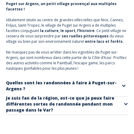
Puget sur Argens, un petit village provençal aux multiples
facettes !
Idéalement située au centre de grandes villes telles que Nice, Cannes,
Fréjus, Saint-Tropez, le village de
Puget sur Argens
a de multiples
facettes conjuguant
la culture, le sport, l’histoire
. Ce petit village ne
cessera de vous surprendre par
ses ruelles pittoresques
du vieux
village ou bien par son environnement naturel
entre lacs et forêts
.
Ne manquez pas de vous arrêter dans les
vignobles de Puget-sur-
Argens
, qui sont nombreux dans cette partie de la Côte d’Azur. Profitez
des autres activités comme le Paintball, l’
escape game
, les
parcs
nautiques gonflables
pour les plus jeunes !
Quelles sont les randonnées à faire à Puget-sur-
Argens ?
Je suis fan de la région, est-ce que je peux faire
A Roquebrune-sur-Argens, vous pouvez vivre vos vacances de rêve en
différentes sortes de randonnée pendant mon
partant en randonnée. Aventurez-vous dans le massif de l’Esterel lors
passage dans le Var?
d’une
randonnée en Quad-Bike
vous pourrez sillonner les chemin solo
Bien sûr ! Le Var est un territoire fait pour les randonnées ! A dos de
ou en famille tel un vrai aventurier !
cheval, en moto, en quad ou dans l’eau vous pouvez vous amusez
autant que vous le voulez ! Nous avons pensé à tout, retrouvez la