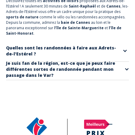
Découvrez toutes les
activités de loisirs
proposées aux Adrets-de-
l’Estérel ! A seulement 30 minutes de
Saint-Raphaël
et de
Cannes
, les-
Adrets-de-l’Estérel vous offre un cadre unique pour la pratique des
sports de nature
comme
le vélo
ou les
randonnées accompagnées
.
Depuis la commune, admirez la
baie de Cannes
au loin et le
panorama exceptionnel sur
l’île de Sainte-Marguerite
et
l’île de
Saint-Honorat
.
Quelles sont les randonnées à faire aux Adrets-
de-l'Estérel ?
Je suis fan de la région, est-ce que je peux faire
Aux Adrets-de-l'Estérel, vous pouvez vivre vos vacances de rêve en
différentes sortes de randonnée pendant mon
partant en randonnée. Lors d'une
Randonnée découverte et
passage dans le Var?
plantes comestibles
vous pourrez observer la nature et goûter
Bien sûr
! Le Var est un territoire fait pour les randonnées ! À dos de
certaines plantes inattendues !
cheval
, à moto,
en quad
ou dans l’eau, vous pouvez vous amuser
autant que vous le voulez ! Nous avons pensé à tout, retrouvez la
page
Randonnée dans le Var
et naviguez pour trouver votre
bonheur.