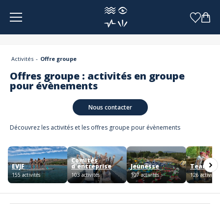
Panneau de gestion des cookies
Activités
Offre groupe
Offres groupe : activités en groupe
pour évènements
Nous contacter
Découvrez les activités et les offres groupe pour évènements
Comités
EVJF
d'entreprise
Jeunesse
Team bui
155 activités
103 activités
107 activités
126 activités