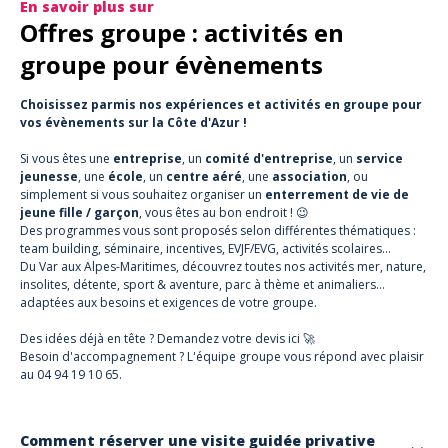
En savoir plus sur
Offres groupe : activités en
groupe pour évènements
Choisissez parmis nos expériences et activités en groupe pour
vos évènements sur la Côte d'Azur !
Si vous êtes une
entreprise
, un
comité d'entreprise
, un
service
jeunesse
, une
école
, un
centre aéré
, une
association
, ou
simplement si vous souhaitez organiser un
enterrement de vie de
jeune fille / garçon
, vous êtes au bon endroit ! 😉
Des programmes vous sont proposés selon différentes thématiques :
team building, séminaire, incentives, EVJF/EVG, activités scolaires…
Du Var aux Alpes-Maritimes, découvrez toutes nos
activités mer, nature,
insolites, détente, sport & aventure, parc à thème et animaliers…
adaptées aux besoins et exigences de votre groupe.
Des idées déjà en tête ? Demandez votre devis
ici
🚀
Besoin d'accompagnement ? L'équipe groupe vous répond avec plaisir
au 04 94 19 10 65.
Comment réserver une visite guidée privative