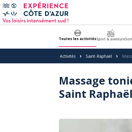
Panneau de gestion des cookies
Toutes les activités
Sport & aventure
Sor
Activités
Saint-Raphaël
Mass
Massage toniq
Saint Raphaë