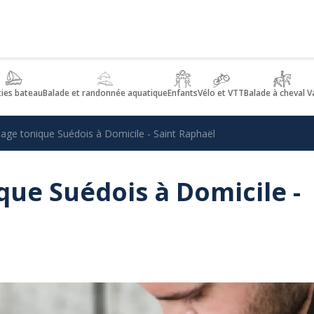
ties bateau
Balade et randonnée aquatique
Enfants
Vélo et VTT
Balade à cheval V
age tonique Suédois à Domicile - Saint Raphaël
ue Suédois à Domicile -
l