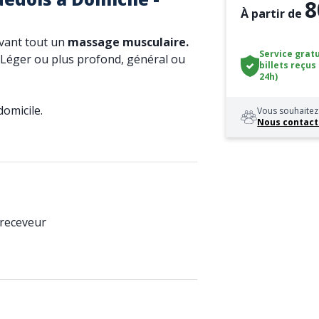
8
À partir de
avant tout un
massage musculaire.
Service gratu
t. Léger ou plus profond, général ou
billets reçus
24h)
omicile.
Vous souhaitez 
Nous contact
 receveur