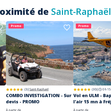
roximité de
Saint-Raphaël
Promo
Promo
(3)
|
Saint-Raphaël
(30)
|
0 h 15
COMBO INVESTIGATION - Sur
Vol en ULM - Ba
devis - PROMO
l'air 15 mn à Fr
À partir de
À partir de