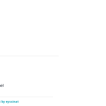
aël
 by eyssinat