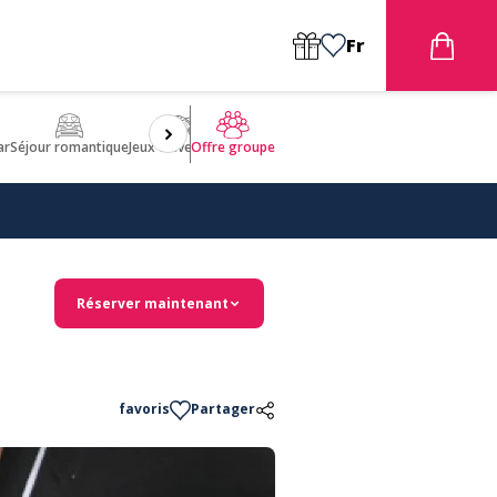
Fr
ar
Séjour romantique
Jeux d'aventures
Bien être
Insolite 🤩
ULM
Offre groupe
Réserver maintenant
favoris
Partager