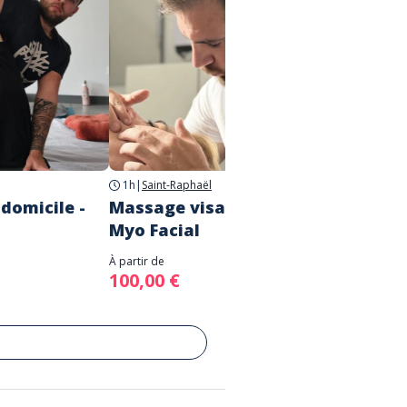
1h
|
Saint-Raphaël
1h
|
Sai
domicile -
Massage visage anti-âge -
Massa
Myo Facial
relax
À partir de
À partir d
100,00 €
-7%
70