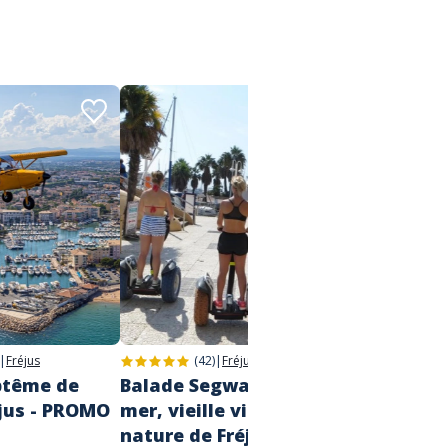
|
Fréjus
(42)
|
Fréjus
ptême de
Balade Segway - Bord de
Baptê
éjus - PROMO
mer, vieille ville et base
Issam
nature de Fréjus
À partir d