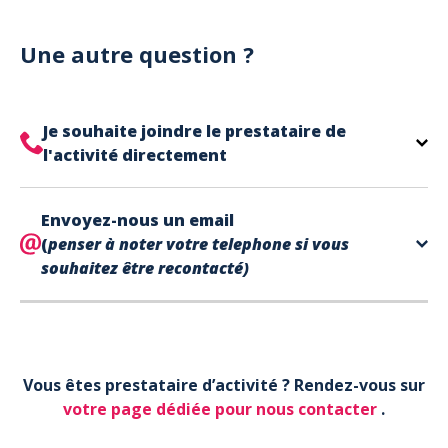
Notre site est un site e-commerce acceptant
votre billet.
uniquement les paiements en carte bancaire.
Cependant, nous avons l'office de tourisme de Fréjus
Une autre question ?
et de Saint Raphaël qui acceptent les chèques
vacances, uniquement sur place (pas par courrier).
A noter que la réservation est prise en compte
Je souhaite joindre le prestataire de
uniquement une fois le paiement effectué.
l'activité directement
Le contact de votre prestataire d’activité se
Envoyez-nous un email
trouve directement sur votre billet,
en bas de page
(
penser à noter votre telephone si vous
dans la partie contact.
souhaitez être recontacté)
Votre téléphone*
Vous êtes prestataire d’activité ? Rendez-vous sur
Votre email*
votre page dédiée pour nous contacter
.