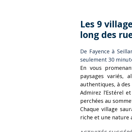
Les 9 villag
long des rue
De Fayence à Seilla
seulement 30 minute
En vous promenant
paysages variés, a
authentiques, à des 
Admirez l’Estérel e
perchées au sommet 
Chaque village sau
riche et une nature