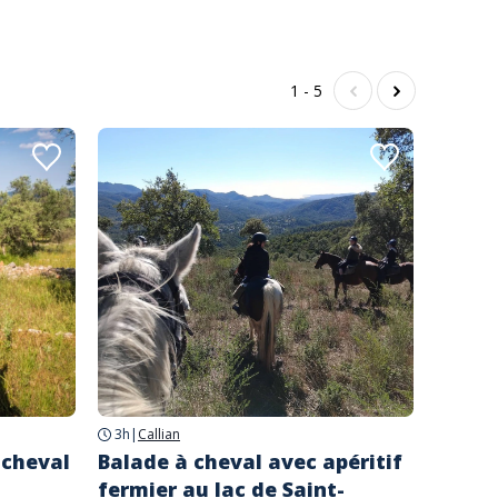
1 - 5
3h
|
Callian
 cheval
Balade à cheval avec apéritif
Locat
fermier au lac de Saint-
multi 