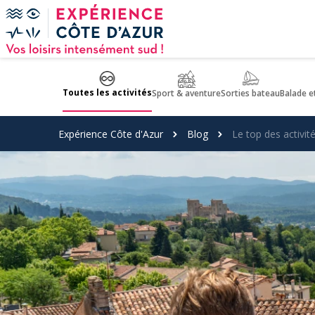
Panneau de gestion des cookies
Toutes les activités
Sport & aventure
Sorties bateau
Balade e
Expérience Côte d'Azur
Blog
Le top des activit