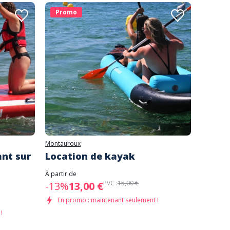
Promo
Prom
Montauroux
1h
|
Mo
ant sur
Location de kayak
Locat
lac
À partir de
PVC :
15,00 €
-13%
13,00 €
À partir d
-10%
1
En promo : maintenant seulement !
!
En pr