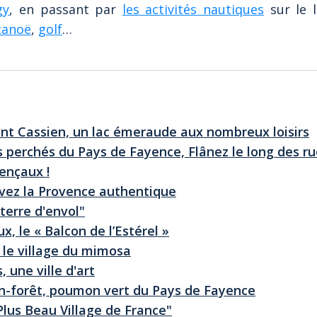
gy
, en passant par
les activités nautiques
sur le l
canoë
,
golf
…
int Cassien, un lac émeraude aux nombreux loisirs
es perchés du Pays de Fayence, Flânez le long des ru
vençaux !
vivez la Provence authentique
terre d'envol"
, le « Balcon de l’Estérel »
 le village du mimosa
, une ville d'art
n-forêt, poumon vert du Pays de Fayence
"Plus Beau Village de France"