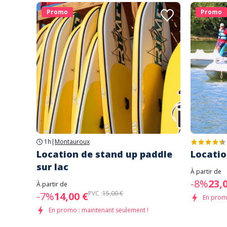
Promo
Promo
1h
|
Montauroux
Location de stand up paddle
Locatio
sur lac
À partir de
-8%
23,
À partir de
PVC :
15,00 €
-7%
14,00 €
En promo
En promo : maintenant seulement !