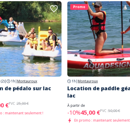
Promo
(2)
|
1h
|
Montauroux
1h
|
Montauroux
n de pédalo sur lac
Location de paddle gé
lac
PVC :
25,00 €
00 €
À partir de
PVC :
50,00 €
-10%
45,00 €
 : maintenant seulement !
En promo : maintenant seulement 