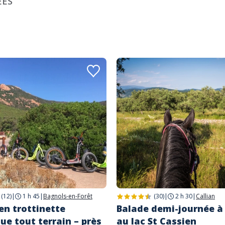
ÉES
(12)
|
1 h 45
|
Bagnols-en-Forêt
(30)
|
2 h 30
|
Callian
en trottinette
Balade demi-journée à
que tout terrain – près
au lac St Cassien