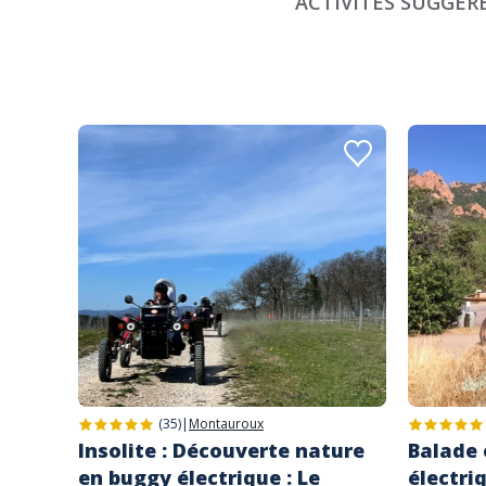
ACTIVITÉS SUGGÉR
(35)
|
Montauroux
Insolite : Découverte nature
Balade 
en buggy électrique : Le
électri