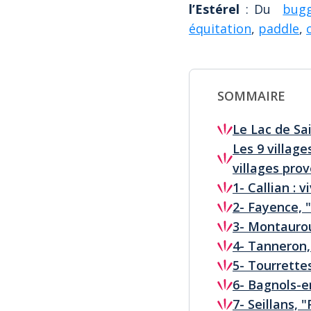
l’Estérel
: Du
bug
équitation
,
paddle
,
SOMMAIRE
Le Lac de Sa
Les 9 villag
villages pro
1- Callian : 
2- Fayence, "
3- Montauroux
4- Tanneron,
5- Tourrettes
6- Bagnols-e
7- Seillans, 