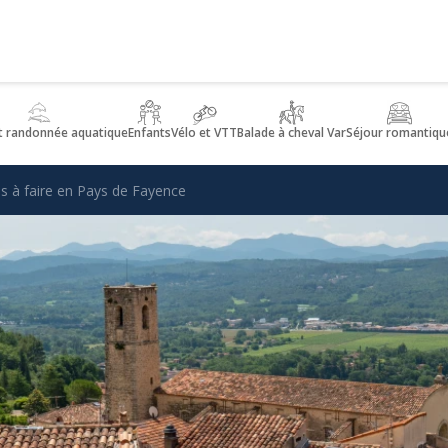
t randonnée aquatique
Enfants
Vélo et VTT
Balade à cheval Var
Séjour romantiqu
és à faire en Pays de Fayence