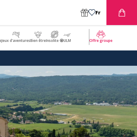
Fr
e
Jeux d'aventures
Bien être
Insolite 🤩
ULM
Offre groupe