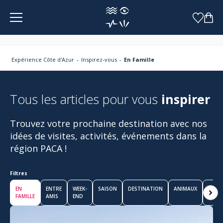
Panneau de gestion des cookies
Expérience Côte d'Azur
Inspirez-vous
En Famille
Tous les articles pour vous
inspirer
Trouvez votre prochaine destination avec nos
idées de visites, activités, événements dans la
région PACA !
Filtres
EN
ENTRE
WEEK-
SAISON
DESTINATION
ANIMAUX
EN
FAMILLE
AMIS
END
COUP