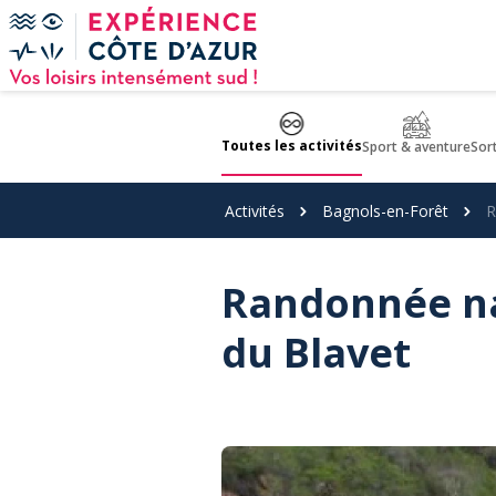
Panneau de gestion des cookies
Toutes les activités
Sport & aventure
Sor
Activités
Bagnols-en-Forêt
R
Randonnée na
du Blavet