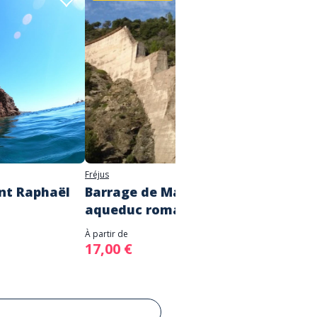
Fréjus
Saint-Rap
int Raphaël
Barrage de Malpasset et
Rando
aqueduc romain
Cap R
À partir de
À partir d
17,00 €
17,00