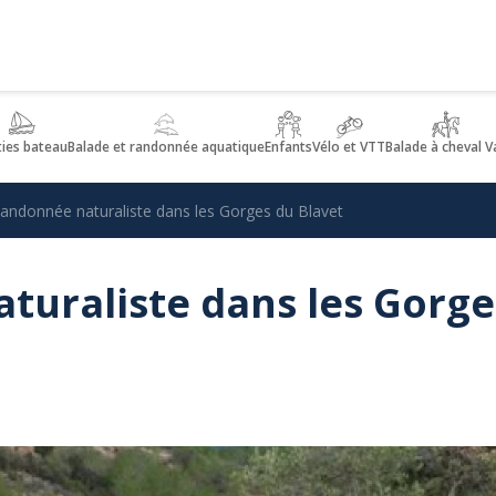
ties bateau
Balade et randonnée aquatique
Enfants
Vélo et VTT
Balade à cheval V
andonnée naturaliste dans les Gorges du Blavet
turaliste dans les Gorge