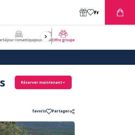
Fr
ar
Séjour romantique
Jeux d'aventures
Bien être
Insolite 🤩
ULM
Offre groupe
s
Réserver maintenant
favoris
Partager