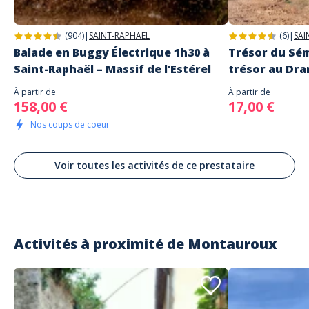
Une équipe au top et du bon matos
Commenté le 17/08/2025
(904)
|
SAINT-RAPHAEL
(6)
|
SAI
L'équipe est sympa, serviable et pro, et le matériel est de bonne qualité
Balade en Buggy Électrique 1h30 à
Trésor du Sé
Je recommande
Saint-Raphaël – Massif de l’Estérel
trésor au Dr
À partir de
À partir de
Severine
158,00 €
17,00 €
Équipe dynamique
Nos coups de coeur
Commenté le 17/08/2025
Nous venons toujours chez vous car l équipe est au top, dynamique et
souriant. Étant du coin vous êtes pour nous gage de sérieux! Continuez
Voir toutes les activités de ce prestataire
ainsi
Lire les avis clients
Activités à proximité de
Montauroux