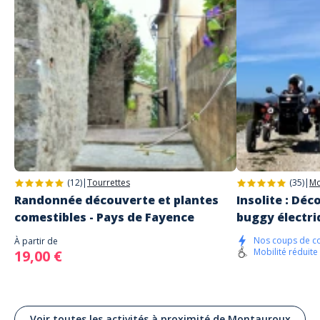
(12)
|
Tourrettes
(35)
|
Mo
Randonnée découverte et plantes
Insolite : Dé
comestibles - Pays de Fayence
buggy électri
Nos coups de c
À partir de
Mobilité réduite
19,00 €
Voir toutes les activités à proximité de Montauroux