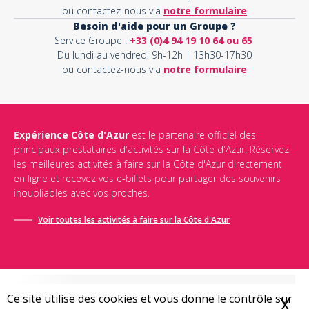
ou contactez-nous via
notre formulaire
Besoin d'aide pour un Groupe ?
Service Groupe :
+33 (0)4 94 19 10 64 ou 65
Du lundi au vendredi 9h-12h | 13h30-17h30
ou contactez-nous via
notre formulaire
Expérience Côte d'Azur
est le partenaire officiel des
principaux prestataires d'activités sur la Côte d'Azur. Réservez
les meilleures activités à faire sur la Côte d'Azur directement
en ligne et recevez vos e-billets pour partager des souvenirs
inoubliables avec vos proches.
Voir toutes les activités à faire sur la Côte d'Azur
Ce site utilise des cookies et vous donne le contrôle sur
X
M