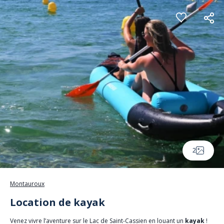
Panneau de gestion des cookies
2
Montauroux
Location de kayak
Venez vivre l’aventure sur le Lac de Saint-Cassien en louant un
kayak
!