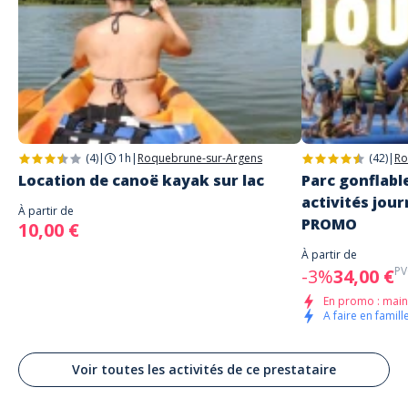
Adresse
Nautic Loisirs Méditerranée
D 37
Montauroux
(4)
|
1h
|
Roquebrune-sur-Argens
(42)
|
Ro
Location de canoë kayak sur lac
Parc gonflabl
activités jour
À partir de
PROMO
10,00 €
À partir de
PV
-3%
34,00 €
En promo : main
A faire en famille
Voir toutes les activités de ce prestataire