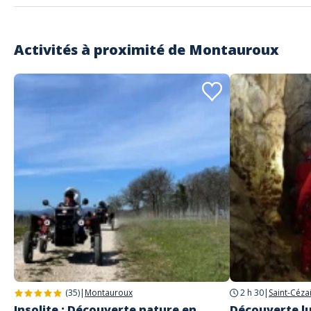
Activités à proximité de
Montauroux
(35)
|
Montauroux
2 h 30
|
Saint-Céza
Insolite : Découverte nature en
Découverte lu