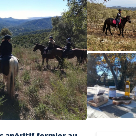
c apéritif fermier au