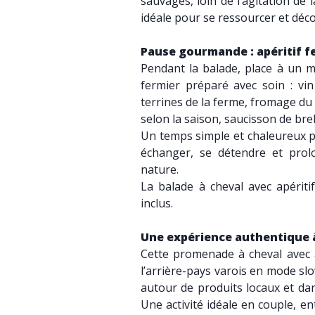
sauvages, loin de l’agitation de 
idéale pour se ressourcer et déc
Pause gourmande : apéritif f
Pendant la balade, place à un m
fermier préparé avec soin : vin
terrines de la ferme, fromage du
selon la saison, saucisson de bre
Un temps simple et chaleureux po
échanger, se détendre et prol
nature.
La balade à cheval avec apériti
inclus.
Une expérience authentique à 
Cette promenade à cheval avec a
l’arrière-pays varois en mode sl
autour de produits locaux et da
Une activité idéale en couple, en