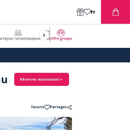
Fr
ar
Séjour romantique
Jeux d'aventures
Bien être
Insolite 🤩
ULM
Offre groupe
au
Réserver maintenant
favoris
Partager