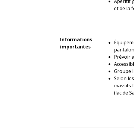
Apéritif
et de la 
Informations
Équipeme
importantes
pantalo
Prévoir a
Accessibl
Groupe li
Selon le
massifs f
(lac de S