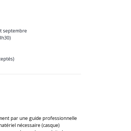
t et septembre
3h30)
ceptés)
ent par une guide professionnelle
matériel nécessaire (casque)