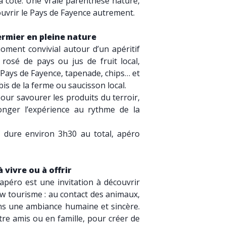
la côte. Une vraie parenthèse nature,
ouvrir le Pays de Fayence autrement.
ermier en pleine nature
oment convivial autour d’un apéritif
 rosé de pays ou jus de fruit local,
 Pays de Fayence, tapenade, chips… et
bis de la ferme ou saucisson local.
ur savourer les produits du terroir,
onger l’expérience au rythme de la
f dure environ 3h30 au total, apéro
vivre ou à offrir
péro est une invitation à découvrir
ow tourisme : au contact des animaux,
ns une ambiance humaine et sincère.
tre amis ou en famille, pour créer de