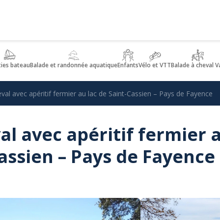
ties bateau
Balade et randonnée aquatique
Enfants
Vélo et VTT
Balade à cheval V
val avec apéritif fermier au lac de Saint-Cassien – Pays de Fayence
al avec apéritif fermier 
Cassien – Pays de Fayence