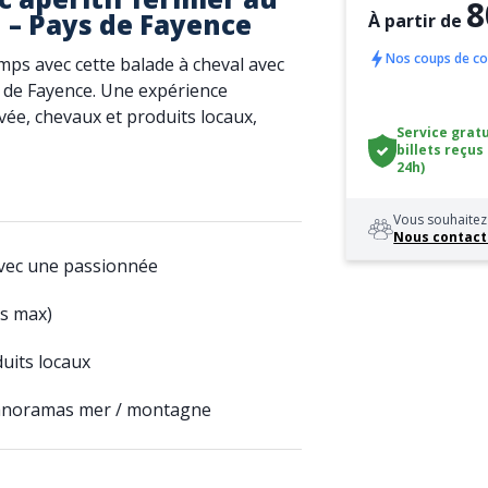
8
n – Pays de Fayence
À partir de
Nos coups de c
ps avec cette balade à cheval avec
s de Fayence. Une expérience
ée, chevaux et produits locaux,
Service gratu
billets reçus
24h)
Vous souhaitez 
Nous contact
vec une passionnée
es max)
duits locaux
panoramas mer / montagne