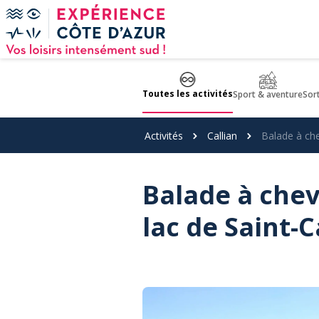
Panneau de gestion des cookies
Toutes les activités
Sport & aventure
Sor
Activités
Callian
Balade à che
Balade à chev
lac de Saint-