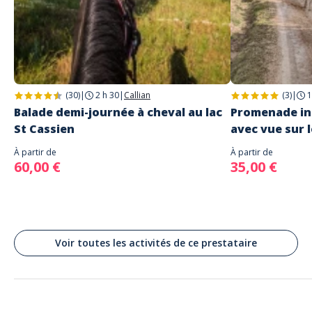
(30)
|
2 h 30
|
Callian
(3)
|
1
Balade demi-journée à cheval au lac
Promenade ini
St Cassien
avec vue sur l
À partir de
À partir de
60,00 €
35,00 €
Voir toutes les activités de ce prestataire