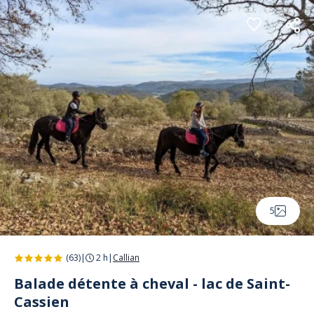
Panneau de gestion des cookies
5
(63)
|
2 h
|
Callian
Balade détente à cheval - lac de Saint-
Cassien