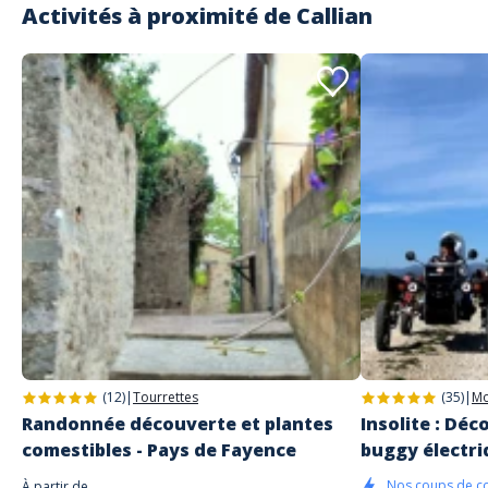
Activités à proximité de
Callian
(12)
|
Tourrettes
(35)
|
Mo
Randonnée découverte et plantes
Insolite : Dé
comestibles - Pays de Fayence
buggy électri
Nos coups de c
À partir de