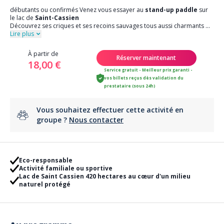
débutants ou confirmés Venez vous essayer au
stand-up paddle
sur
le lac de
Saint-Cassien
Découvrez ses criques et ses recoins sauvages tous aussi charmants
...
Lire plus
À partir de
Réserver maintenant
18,00 €
Service gratuit - Meilleur prix garanti -
vos billets reçus dès validation du
prestataire (sous 24h)
Vous souhaitez effectuer cette activité en
groupe ?
Nous contacter
Eco-responsable
Activité familiale ou sportive
Lac de Saint Cassien 420 hectares au cœur d'un milieu
naturel protégé