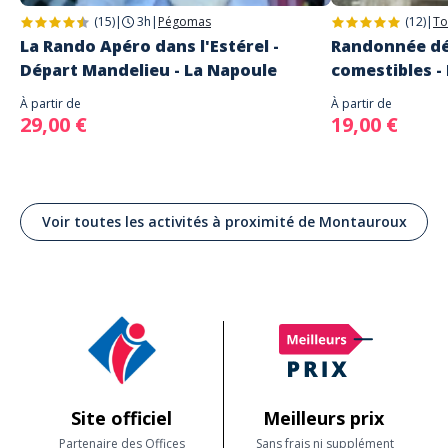
(15)
|
3h
|
Pégomas
(12)
|
To
La Rando Apéro dans l'Estérel -
Randonnée dé
Départ Mandelieu - La Napoule
comestibles -
À partir de
À partir de
29,00 €
19,00 €
Voir toutes les activités à proximité de Montauroux
Site officiel
Meilleurs prix
Partenaire des Offices
Sans frais ni supplément