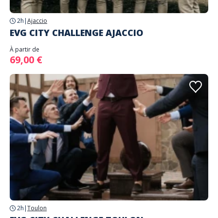
2h
|
Ajaccio
EVG CITY CHALLENGE AJACCIO
À partir de
69,00 €
2h
|
Toulon