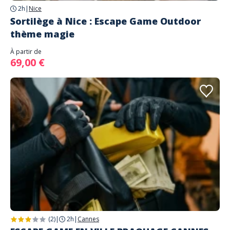
2h
|
Nice
Sortilège à Nice : Escape Game Outdoor
thème magie
À partir de
69,00 €
(2)
|
2h
|
Cannes