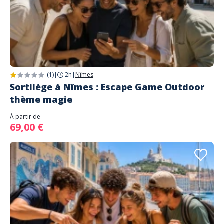
(1)
|
2h
|
Nîmes
Sortilège à Nîmes : Escape Game Outdoor
thème magie
À partir de
69,00 €