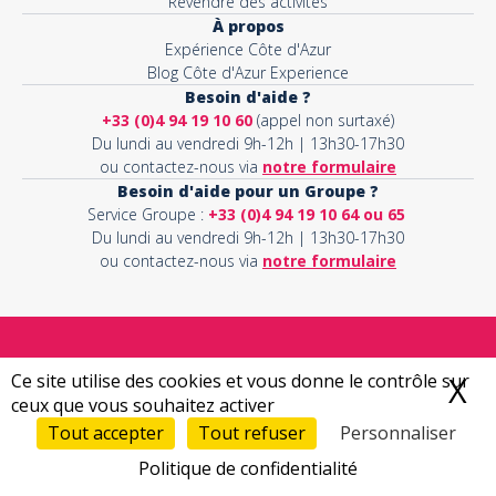
Revendre des activités
À propos
Expérience Côte d'Azur
Blog Côte d'Azur Experience
Besoin d'aide ?
+33 (0)4 94 19 10 60
(appel non surtaxé)
Du lundi au vendredi 9h-12h | 13h30-17h30
ou contactez-nous via
notre formulaire
Besoin d'aide pour un Groupe ?
Service Groupe :
+33 (0)4 94 19 10 64 ou 65
Du lundi au vendredi 9h-12h | 13h30-17h30
ou contactez-nous via
notre formulaire
Expérience Côte d'Azur
est le partenaire officiel des
Ce site utilise des cookies et vous donne le contrôle sur
X
M
principaux prestataires d'activités sur la Côte d'Azur. Réservez
ceux que vous souhaitez activer
les meilleures activités à faire sur la Côte d'Azur directement
Tout accepter
Tout refuser
Personnaliser
en ligne et recevez vos e-billets pour partager des souvenirs
inoubliables avec vos proches.
Politique de confidentialité