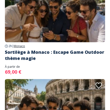
2h
|
Monaco
Sortilège à Monaco : Escape Game Outdoor
thème magie
À partir de
69,00 €