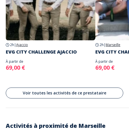
Le lieu de départ sera précisé avec envoi des instructions de jeu
Adresse
N'entrez les identifiants communiqués que lorsque vous serez sur place et
Stand alone activity
prêts à commencer le jeu car la partie commencera
Place Jean Jaurès, Marseille, France
Langues parlées
Anglais, Français
2h
|
Ajaccio
2h
|
Marseille
EVG CITY CHALLENGE AJACCIO
EVG CITY CHA
À partir de
À partir de
69,00 €
69,00 €
Voir toutes les activités de ce prestataire
Activités à proximité de
Marseille