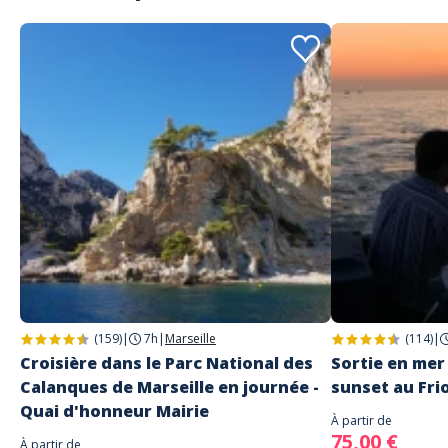
(159)
|
7h
|
Marseille
(114)
|
Croisière dans le Parc National des
Sortie en mer 
Calanques de Marseille en journée -
sunset au Fri
Quai d'honneur Mairie
À partir de
75,00 €
À partir de