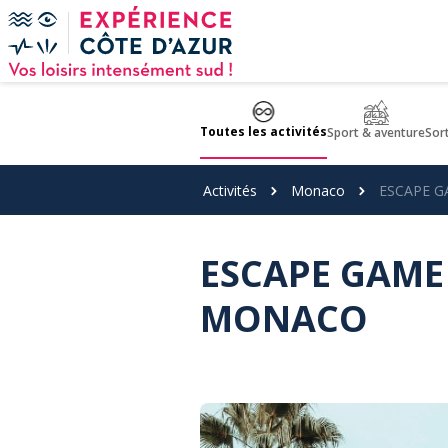
Panneau de gestion des cookies
Toutes les activités
Sport & aventure
Sor
Activités
Monaco
ESCAPE G
ESCAPE GAME
MONACO