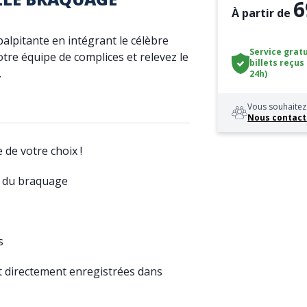
6
À partir de
lpitante en intégrant le célèbre
Service gratu
tre équipe de complices et relevez le
billets reçus
.
24h)
Vous souhaitez 
Nous contact
e de votre choix !
s du braquage
s
t directement enregistrées dans