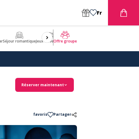
Fr
ar
Séjour romantique
Jeux d'aventures
Bien être
Insolite 🤩
ULM
Offre groupe
Réserver maintenant
favoris
Partager