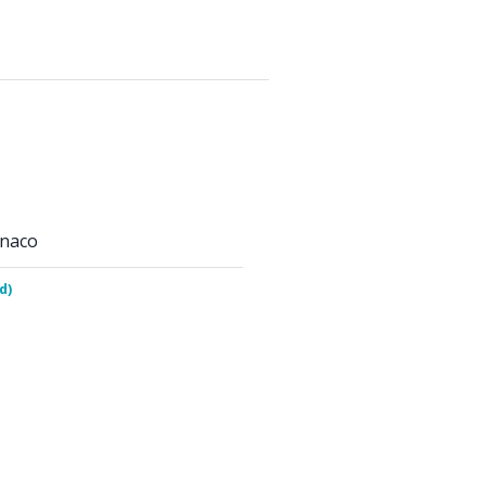
onaco
d)