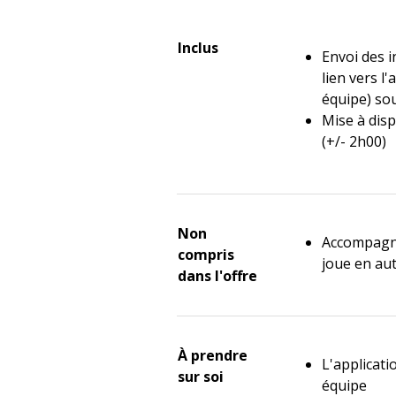
Inclus
Envoi des i
lien vers l
équipe) so
Mise à disp
(+/- 2h00)
Non
Accompagn
compris
joue en au
dans l'offre
À prendre
L'applicat
sur soi
équipe