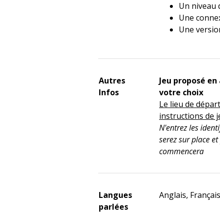
Un niveau d
Une connex
Une versio
Autres
Jeu proposé en 
Infos
votre choix
Le lieu de dépar
instructions de 
N'entrez les iden
serez sur place et
commencera
Langues
Anglais, Françai
parlées