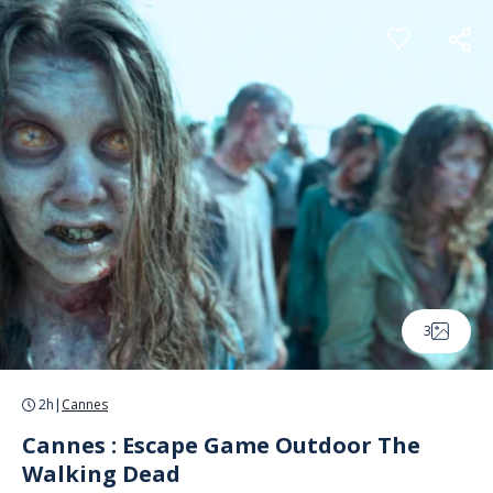
Panneau de gestion des cookies
3
2h
|
Cannes
Cannes : Escape Game Outdoor The
Walking Dead