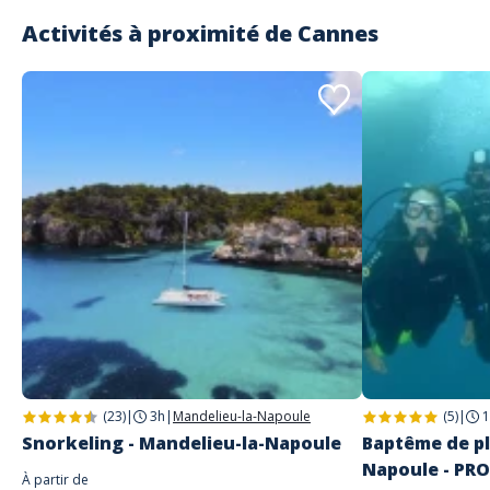
Activités à proximité de
Cannes
(23)
|
3h
|
Mandelieu-la-Napoule
(5)
|
1
Snorkeling - Mandelieu-la-Napoule
Baptême de pl
Napoule - PR
À partir de