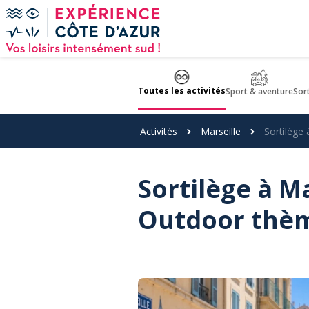
Panneau de gestion des cookies
Toutes les activités
Sport & aventure
Sor
Activités
Marseille
Sortilège
Sortilège à M
Outdoor thè