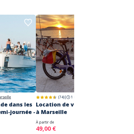
rseille
(74)
|
1 nuit
|
Marseille
ade dans les
Location de vélo électrique
Essent
mi-journée -
à Marseille
"le p
À partir de
À partir d
49,00 €
32,00