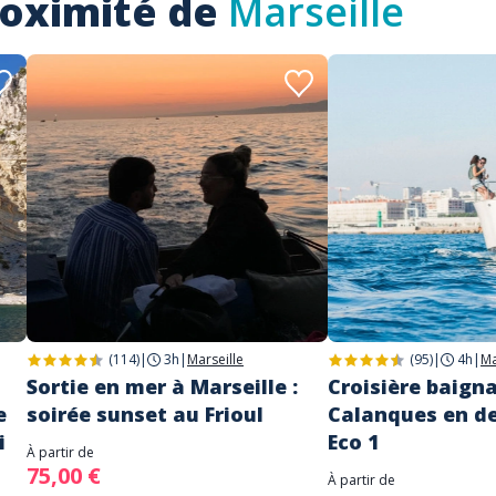
roximité de
Marseille
(114)
|
3h
|
Marseille
(95)
|
4h
|
Ma
Sortie en mer à Marseille :
Croisière baign
e
soirée sunset au Frioul
Calanques en de
i
Eco 1
À partir de
75,00 €
À partir de