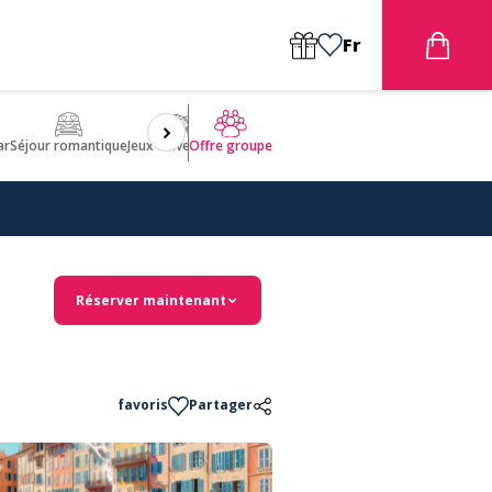
Fr
ar
Séjour romantique
Jeux d'aventures
Bien être
Insolite 🤩
ULM
Offre groupe
Réserver maintenant
favoris
Partager