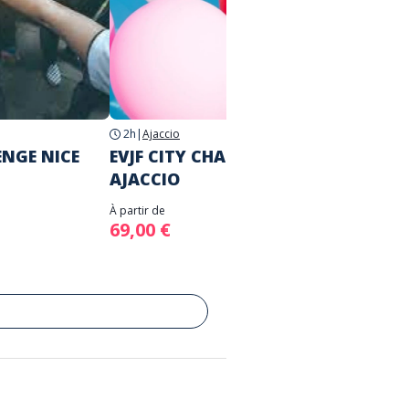
2h
|
Ajaccio
2h
|
Mar
ENGE NICE
EVJF CITY CHALLENGE
EVJF 
AJACCIO
MARSE
À partir de
À partir d
69,00 €
69,00