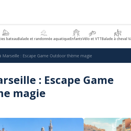
ties bateau
Balade et randonnée aquatique
Enfants
Vélo et VTT
Balade à cheval V
 à Marseille : Escape Game Outdoor thème magie
arseille : Escape Game
me magie