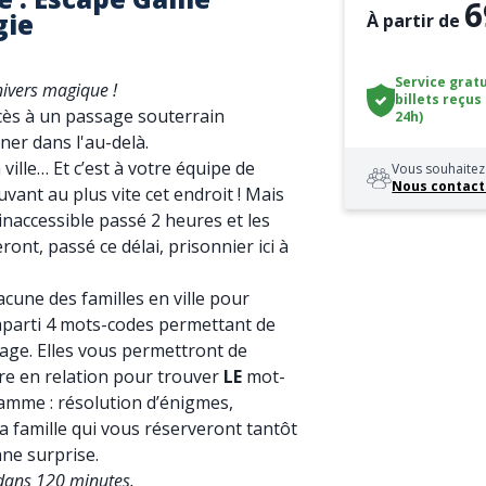
6
gie
À partir de
Service gratu
ivers magique !
billets reçus
cès à un passage souterrain
24h)
ner dans l'au-delà.
 ville… Et c’est à votre équipe de
Vous souhaitez 
Nous contact
vant au plus vite cet endroit ! Mais
inaccessible passé 2 heures et les
ront, passé ce délai, prisonnier ici à
une des familles en ville pour
mparti 4 mots-codes permettant de
age. Elles vous permettront de
tre en relation pour trouver
LE
mot-
amme : résolution d’énigmes,
 famille qui vous réserveront tantôt
ne surprise.
 dans 120 minutes.