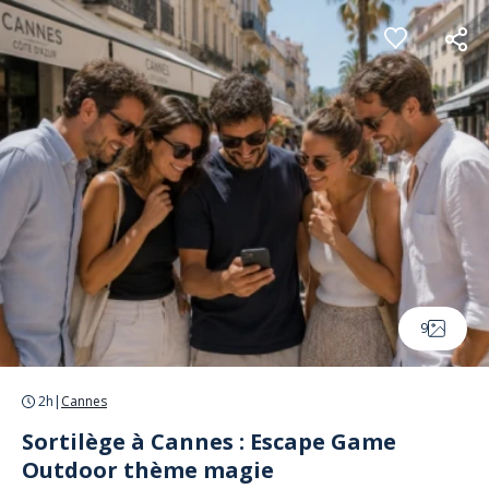
Panneau de gestion des cookies
9
2h
|
Cannes
Sortilège à Cannes : Escape Game
Outdoor thème magie