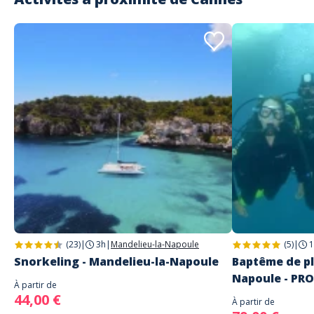
(23)
|
3h
|
Mandelieu-la-Napoule
(5)
|
1
Snorkeling - Mandelieu-la-Napoule
Baptême de pl
Napoule - PR
À partir de
44,00 €
À partir de