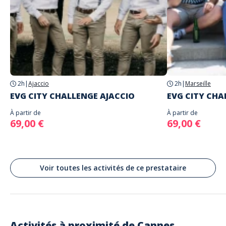
Adresse
Square Reynaldo Hahn, Cannes, France
2h
|
Ajaccio
2h
|
Marseille
EVG CITY CHALLENGE AJACCIO
EVG CITY CHA
À partir de
À partir de
69,00 €
69,00 €
Voir toutes les activités de ce prestataire
Activités à proximité de
Cannes