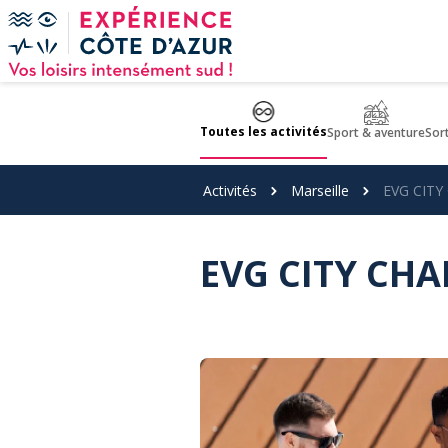
Panneau de gestion des cookies
Toutes les activités
Sport & aventure
Sor
Activités
Marseille
EVG CITY
EVG CITY CH