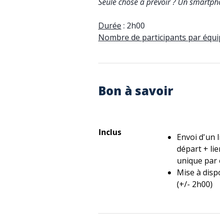
Seule chose à prévoir ? Un smartpho
Durée
: 2h00
Nombre de participants par équi
Bon à savoir
Inclus
Envoi d'un l
départ + lie
unique par 
Mise à disp
(+/- 2h00)