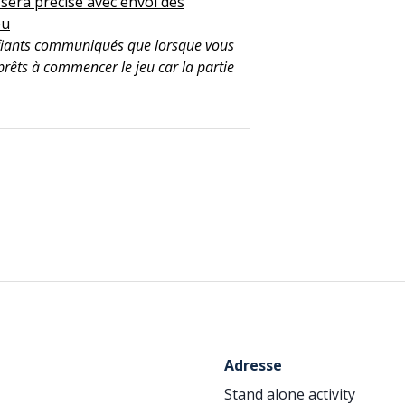
 sera précisé avec envoi des
eu
tifiants communiqués que lorsque vous
 prêts à commencer le jeu car la partie
Adresse
Stand alone activity