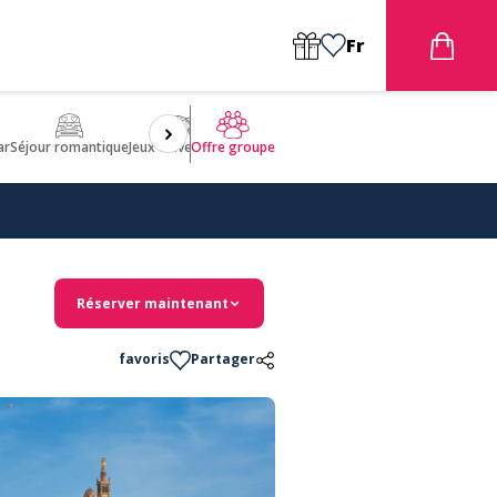
Fr
ar
Séjour romantique
Jeux d'aventures
Bien être
Insolite 🤩
ULM
Offre groupe
Réserver maintenant
favoris
Partager