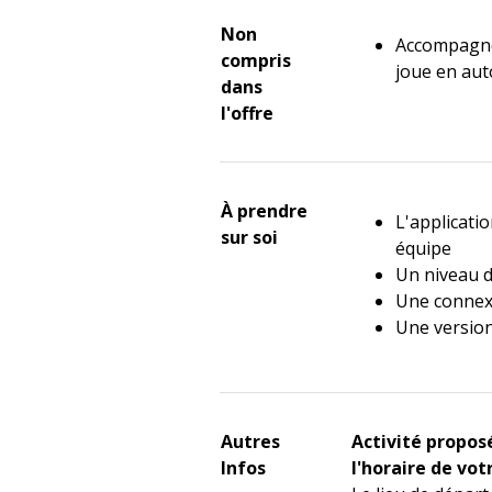
Non
Accompagne
compris
joue en au
dans
l'offre
À prendre
L'applicati
sur soi
équipe
Un niveau d
Une connex
Une version
Autres
Activité propos
Infos
l'horaire de vot