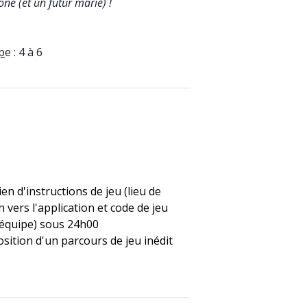
ne (et un futur marié) !
p
e : 4 à 6
ien d'instructions de jeu (lieu de
n vers l'application et code de jeu
équipe) sous 24h00
osition d'un parcours de jeu inédit