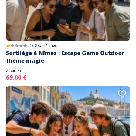
(1)
|
2h
|
Nîmes
Sortilège à Nîmes : Escape Game Outdoor
thème magie
À partir de
69,00 €