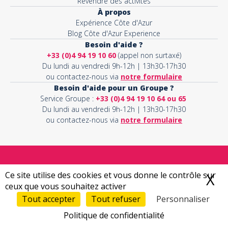
Revendre des activités
À propos
Expérience Côte d'Azur
Blog Côte d'Azur Experience
Besoin d'aide ?
+33 (0)4 94 19 10 60
(appel non surtaxé)
Du lundi au vendredi 9h-12h | 13h30-17h30
ou contactez-nous via
notre formulaire
Besoin d'aide pour un Groupe ?
Service Groupe :
+33 (0)4 94 19 10 64 ou 65
Du lundi au vendredi 9h-12h | 13h30-17h30
ou contactez-nous via
notre formulaire
Expérience Côte d'Azur
est le partenaire officiel des
Ce site utilise des cookies et vous donne le contrôle sur
X
M
principaux prestataires d'activités sur la Côte d'Azur. Réservez
ceux que vous souhaitez activer
les meilleures activités à faire sur la Côte d'Azur directement
Tout accepter
Tout refuser
Personnaliser
en ligne et recevez vos e-billets pour partager des souvenirs
inoubliables avec vos proches.
Politique de confidentialité