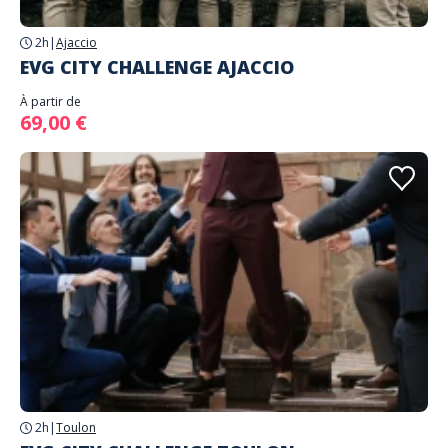
2h
|
Ajaccio
EVG CITY CHALLENGE AJACCIO
À partir de
69,00 €
2h
|
Toulon