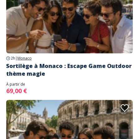
2h
|
Monaco
Sortilège à Monaco : Escape Game Outdoor
thème magie
À partir de
69,00 €