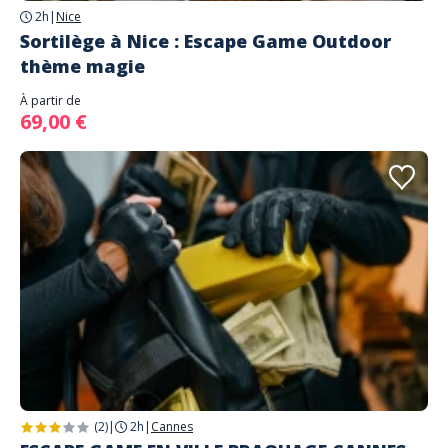
2h
|
Nice
Sortilège à Nice : Escape Game Outdoor
thème magie
À partir de
69,00 €
(2)
|
2h
|
Cannes