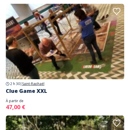
2 h 30
|
Saint-Raphaël
Clue Game XXL
À partir de
47,00 €