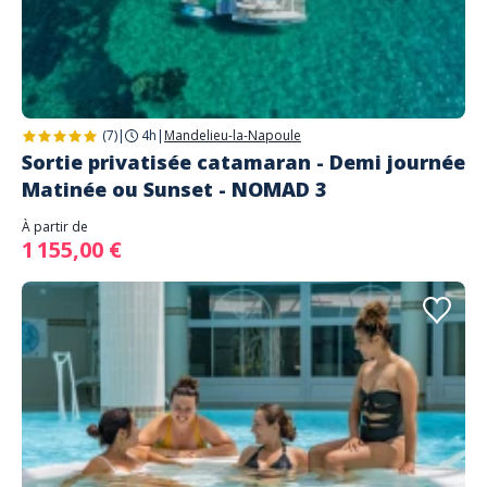
(7)
|
4h
|
Mandelieu-la-Napoule
Sortie privatisée catamaran - Demi journée
Matinée ou Sunset - NOMAD 3
À partir de
1 155,00 €