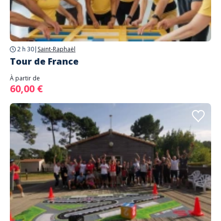
2 h 30
|
Saint-Raphaël
Tour de France
À partir de
60,00 €