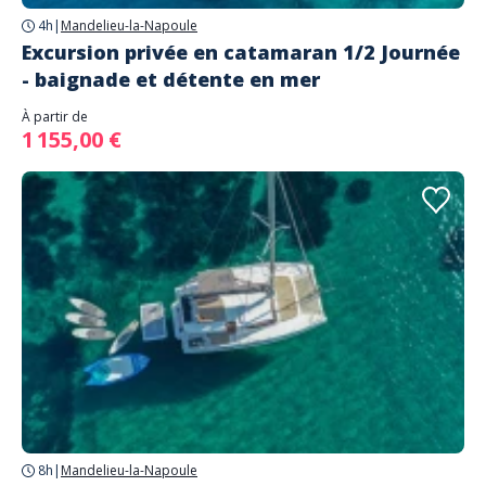
4h
|
Mandelieu-la-Napoule
Excursion privée en catamaran 1/2 Journée
- baignade et détente en mer
À partir de
1 155,00 €
8h
|
Mandelieu-la-Napoule