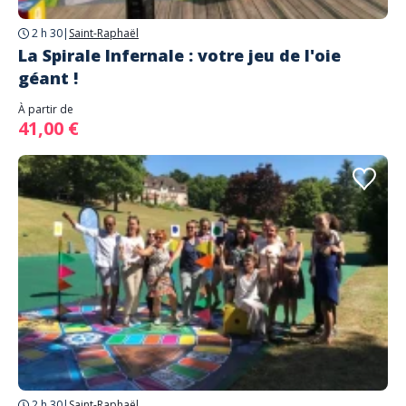
2 h 30
|
Saint-Raphaël
La Spirale Infernale : votre jeu de l'oie
géant !
À partir de
41,00 €
2 h 30
|
Saint-Raphaël