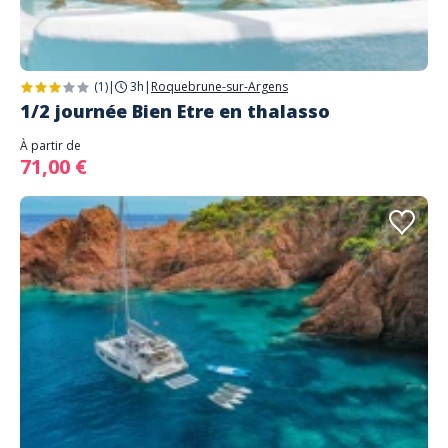
(1)
|
3h
|
Roquebrune-sur-Argens
1/2 journée Bien Etre en thalasso
À partir de
71,00 €