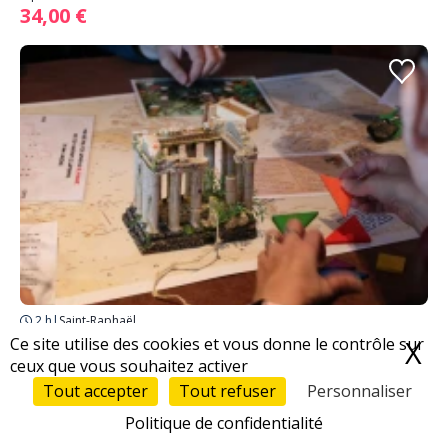
34,00 €
2 h
|
Saint-Raphaël
Ce site utilise des cookies et vous donne le contrôle sur
Sur les traces du Professeur Woodstone
X
M
ceux que vous souhaitez activer
À partir de
Tout accepter
Tout refuser
Personnaliser
32,00 €
Politique de confidentialité