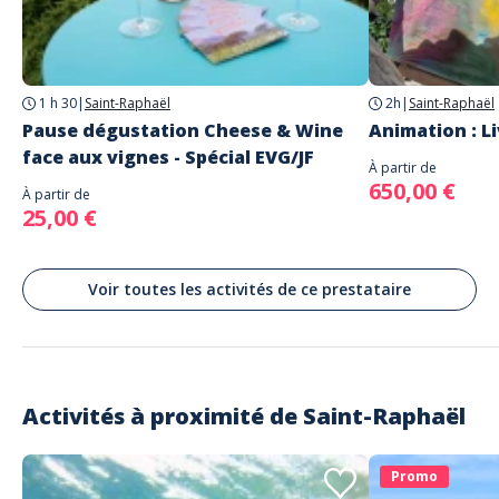
Saint-Raphaël
Langues
Français
Anglais
1 h 30
|
Saint-Raphaël
2h
|
Saint-Raphaël
Pause dégustation Cheese & Wine
Animation : Li
face aux vignes - Spécial EVG/JF
À partir de
650,00 €
À partir de
25,00 €
Voir toutes les activités de ce prestataire
Activités à proximité de
Saint-Raphaël
Promo