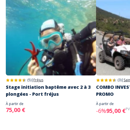
(5)
|
Fréjus
(3)
|
Sai
Stage initiation baptême avec 2 à 3
COMBO INVEST
plongées - Port fréjus
PROMO
À partir de
À partir de
75,00 €
PV
-6%
95,00 €