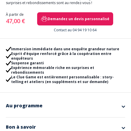
surprises et rebondissements sont au rendez-vous !
À partir de
Demandez un devis personnalisé
47,00 €
Contact au 04 94 19 10 64
Immersion immédiate dans une enquête grandeur nature
Esprit d’équipe renforcé grâce à la coopération entre
enquêteurs
Suspense garanti
Expérience mémorable riche en surprises et
rebondissements
Le Clue Game est entièrement personnalisable : story-
telling et ateliers (en suppléments et sur demande)
Au programme
À l’aide d’un carnet d’enquêteur présentant les pièces de l’hôtel, les
suspects et les armes potentiels, chaque groupe d’enquêteurs aura
pour mission d’identifier le coupable, l’arme et le lieu du crime. Une fois
Bon à savoir
le coup d’envoi lancé, les détectives exploreront les dix « pièces » de