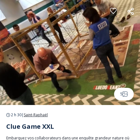
Panneau de gestion des cookies
5
2 h 30
|
Saint-Raphaël
Clue Game XXL
Embarquez vos collaborateurs dans une enquête grandeur nature où