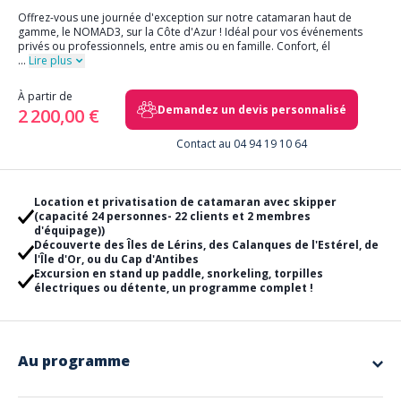
Offrez-vous une journée d'exception sur notre catamaran haut de
gamme, le NOMAD3, sur la Côte d'Azur ! Idéal pour vos événements
privés ou professionnels, entre amis ou en famille. Confort, él
...
Lire plus
À partir de
Demandez un devis personnalisé
2 200,00 €
Contact au 04 94 19 10 64
Location et privatisation de catamaran avec skipper
(capacité 24 personnes- 22 clients et 2 membres
d'équipage))
Découverte des Îles de Lérins, des Calanques de l'Estérel, de
l'Île d'Or, ou du Cap d'Antibes
Excursion en stand up paddle, snorkeling, torpilles
électriques ou détente, un programme complet !
Au programme
Embarquez pour une journée inoubliable à bord de notre
catamaran
NOMAD3
tout confort, avec un skipper professionnel à