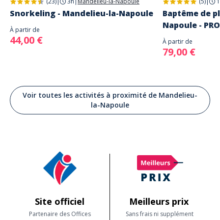
(23)
|
3h
|
Mandelieu-la-Napoule
(5)
|
1
Snorkeling - Mandelieu-la-Napoule
Baptême de pl
Napoule - PR
À partir de
44,00 €
À partir de
79,00 €
Voir toutes les activités à proximité de Mandelieu-
la-Napoule
Site officiel
Meilleurs prix
Partenaire des Offices
Sans frais ni supplément