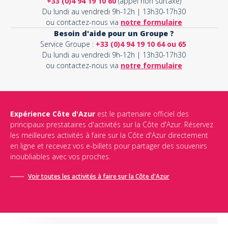
+33 (0)4 94 19 10 60
(appel non surtaxé)
Du lundi au vendredi 9h-12h | 13h30-17h30
ou contactez-nous via
notre formulaire
Besoin d'aide pour un Groupe ?
Service Groupe :
+33 (0)4 94 19 10 64 ou 65
Du lundi au vendredi 9h-12h | 13h30-17h30
ou contactez-nous via
notre formulaire
Expérience Côte d'Azur
est le partenaire officiel des
principaux prestataires d'activités sur la Côte d'Azur. Réservez
les meilleures activités à faire sur la Côte d'Azur directement
en ligne et recevez vos e-billets pour partager des souvenirs
inoubliables avec vos proches.
Voir toutes les activités à faire sur la Côte d'Azur