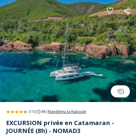
Panneau de gestion des cookies
7
(11)
|
8h
|
Mandelieu-la-Napoule
EXCURSION privée en Catamaran -
JOURNÉE (8h) - NOMAD3