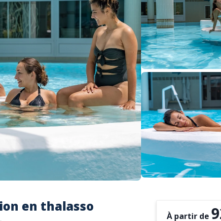
ion en thalasso
9
À partir de