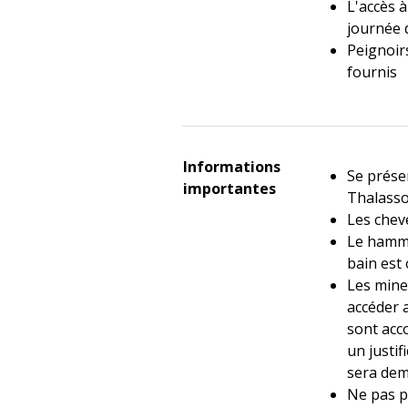
L'accès à
journée 
Peignoirs
fournis
Informations
Se prése
importantes
Thalasso
Les chev
Le hamma
bain est 
Les mine
accéder a
sont acc
un justif
sera de
Ne pas p