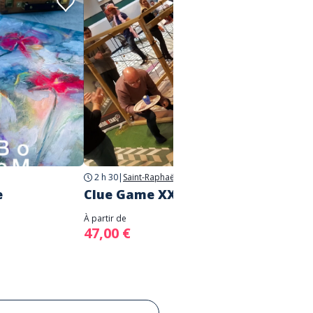
2 h 30
|
Saint-Raphaël
2 h
|
Sa
e
Clue Game XXL
Parco
À partir de
À partir d
47,00 €
24,00