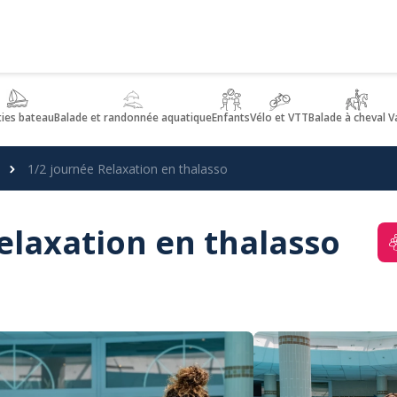
ties bateau
Balade et randonnée aquatique
Enfants
Vélo et VTT
Balade à cheval V
1/2 journée Relaxation en thalasso
elaxation en thalasso