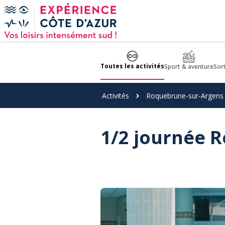
Panneau de gestion des cookies
Toutes les activités
Sport & aventure
Sor
Activités
Roquebrune-sur-Argens
1/2 journée R