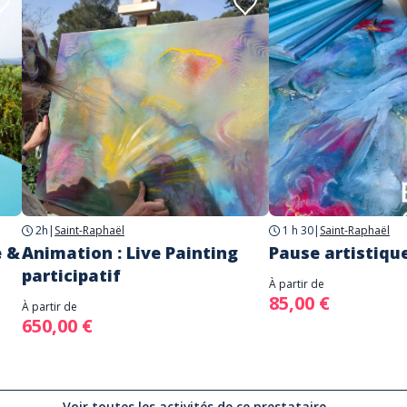
2h
|
Saint-Raphaël
1 h 30
|
Saint-Raphaël
e &
Animation : Live Painting
Pause artistiqu
participatif
À partir de
85,00 €
À partir de
650,00 €
Voir toutes les activités de ce prestataire