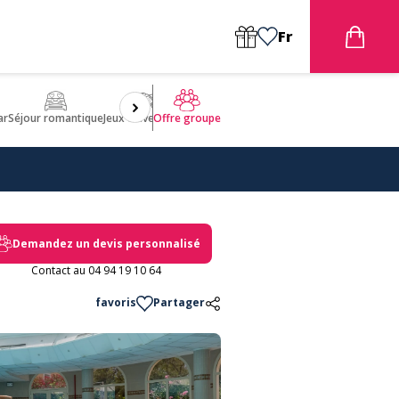
Fr
ar
Séjour romantique
Jeux d'aventures
Bien être
Insolite 🤩
ULM
Offre groupe
Demandez un devis personnalisé
Contact au 04 94 19 10 64
favoris
Partager