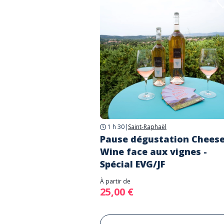
1 h 30
|
Saint-Raphaël
Pause dégustation Chees
Wine face aux vignes -
Spécial EVG/JF
À partir de
25,00 €