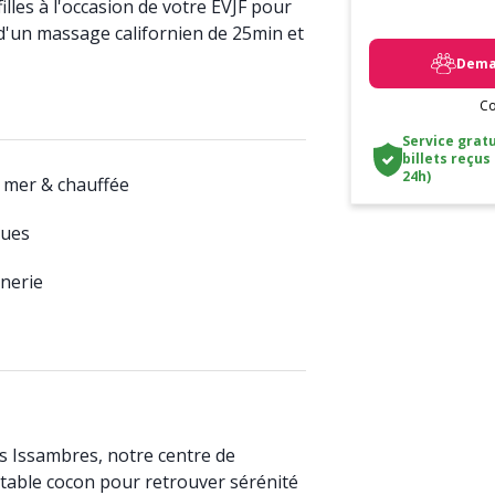
illes à l'occasion de votre EVJF pour
d'un massage californien de 25min et
Deman
Co
Service gratu
billets reçus
24h)
e mer & chauffée
ques
anerie
es Issambres, notre centre de
table cocon pour retrouver sérénité