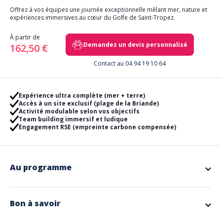
Offrez à vos équipes une journée exceptionnelle mêlant mer, nature et
expériences immersives au cœur du Golfe de Saint-Tropez.
À partir de
Demandez un devis personnalisé
162,50 €
Contact au 04 94 19 10 64
Expérience ultra complète (mer + terre)
Accès à un site exclusif (plage de la Briande)
Activité modulable selon vos objectifs
Team building immersif et ludique
Engagement RSE (empreinte carbone compensée)
Au programme
Partez pour une journée complète alliant sensations, découverte et
cohésion d’équipe, entre navigation en semi-rigide et expériences
terrestres au cœur d’un site naturel préservé.
Bon à savoir
À bord de semi-rigides puissants et confortables, vos équipes
explorent les plus beaux paysages du littoral azuréen avant de
Inclus
rejoindre un lieu exclusif : la plage de la Briande, accessible uniquement