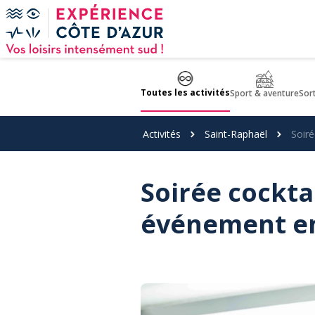
Panneau de gestion des cookies
Toutes les activités
Sport & aventure
Sor
Activités
Saint-Raphaël
Soiré
Soirée cockta
événement en