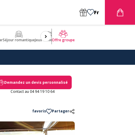
Fr
ar
Séjour romantique
Jeux d'aventures
Bien être
Insolite 🤩
ULM
Offre groupe
Demandez un devis personnalisé
Contact au 04 94 19 10 64
favoris
Partager