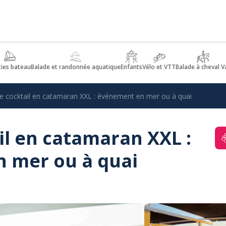
ties bateau
Balade et randonnée aquatique
Enfants
Vélo et VTT
Balade à cheval V
e cocktail en catamaran XXL : événement en mer ou à quai
il en catamaran XXL :
 mer ou à quai