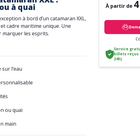
4
ou à quai
À partir de
’exception à bord d’un catamaran XXL,
 et cadre maritime unique. Une
Deman
 marquer les esprits.
Co
Service gratu
billets reçus
24h)
 sur l’eau
rsonnalisable
ités
on ou quai
en main