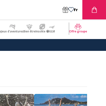
Fr
e
Jeux d'aventures
Bien être
Insolite 🤩
ULM
Offre groupe