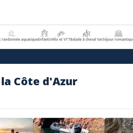
t randonnée aquatique
Enfants
Vélo et VTT
Balade à cheval Var
Séjour romantiqu
 la Côte d'Azur