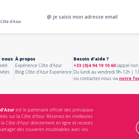
@ je saisis mon adresse email
 Côte d'Azur.
c nous
À propos
Besoin d'aide ?
vité
Expérience Côte d'Azur
+33 (0)4 94 19 10 60
(appel non 
vités
Blog Côte d'Azur Experience
Du lundi au vendredi 9h-12h | 
ou contactez-nous via
notre fo
 d'Azur
est le partenaire officiel des principaux
vités sur la Côte d'Azur. Réservez les meilleures
ur la Côte d'Azur directement en ligne et recevez
 partager des souvenirs inoubliables avec vos