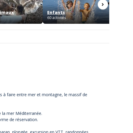
nimaux
Enfants
Visite
60 activités
62 activi
.
tés à faire entre mer et montagne, le massif de
e la mer Méditerranée.
forme de réservation.
tamaran, plongée, excursion en VTT, randonnées