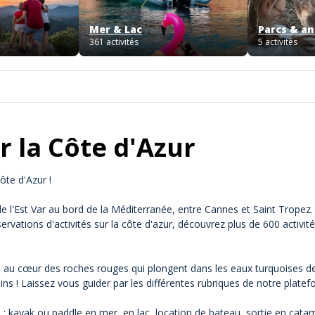
Mer & Lac
Parcs & a
361 activités
5 activités
ur la Côte d'Azur
Côte d'Azur !
 de l'Est Var au bord de la Méditerranée, entre Cannes et Saint Tropez
ervations d'activités sur la côte d'azur, découvrez plus de 600 activi
re au cœur des roches rouges qui plongent dans les eaux turquoises d
ins ! Laissez vous guider par les différentes rubriques de notre plate
es : kayak ou paddle en mer, en lac, location de bateau, sortie en ca