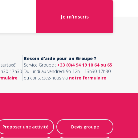
Je m'inscris
Besoin d'aide pour un Groupe ?
surtaxé)
Service Groupe :
+33 (0)4 94 19 10 64 ou 65
13h30-17h30
Du lundi au vendredi 9h-12h | 13h30-17h30
rmulaire
ou contactez-nous via
notre formulaire
Proposer une activité
Devis groupe