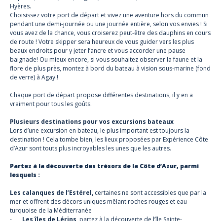
Hyères.
Choisissez votre port de départ et vivez une aventure hors du commun
pendant une demi-journée ou une journée entière, selon vos envies ! Si
vous avez de la chance, vous croiserez peut-être des
dauphins
en cours
de route ! Votre skipper sera heureux de vous guider vers les plus
beaux endroits pour y jeter l’ancre et vous accorder une pause
baignade! Ou mieux encore, si vous souhaitez observer la faune et la
flore de plus près, montez à bord du
bateau à vision sous-marine
(fond
de verre) à Agay !
Chaque port de départ propose différentes destinations, il y en a
vraiment pour tous les goûts.
Plusieurs destinations pour vos excursions bateaux
Lors d’une excursion en bateau, le plus important est toujours la
destination ! Cela tombe bien, les lieux proposées par Expérience Côte
d’Azur sont touts plus incroyables les unes que les autres.
Partez à la découverte des trésors de la Côte d’Azur, parmi
lesquels :
Les calanques de l’Estérel,
certaines ne sont accessibles que par la
mer et offrent des décors uniques mêlant roches rouges et eau
turquoise de la Méditerranée
-
Les îles de Lérins,
partez à la découverte de l’île Sainte-