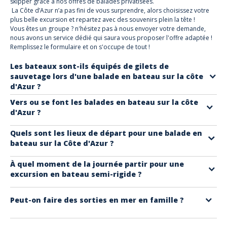
skipper grâce à nos offres de balades privatisées.
La Côte d’Azur n’a pas fini de vous surprendre, alors choisissez votre
plus belle excursion et repartez avec des souvenirs plein la tête !
Vous êtes un groupe ? n'hésitez pas à nous envoyer votre demande,
nous avons un service dédié qui saura vous proposer l'offre adaptée !
Remplissez le formulaire et on s'occupe de tout !
Les bateaux sont-ils équipés de gilets de
sauvetage lors d'une balade en bateau sur la côte
d'Azur ?
Toutes les embarcations sont équipées du matériel de sécurité
Vers ou se font les balades en bateau sur la côte
d'Azur ?
nécessaire, y compris des gilets de sauvetage, des dispositifs de
flottaison, des feux de navigation et des dispositifs de communication
Nous avons plusieurs offres sur notre site.
Quels sont les lieux de départ pour une balade en
en cas d'urgence.
bateau sur la Côte d'Azur ?
Plusieurs types vous sont proposés : en semi-rigide, catamaran ou
voilier à destination de :
Expérience Côte d'Azur vous propose des sorties en mer au départ de :
À quel moment de la journée partir pour une
- Les îles de Lérins au large de Cannes.
excursion en bateau semi-rigide ?
- Départ de Nice vers Saint Jean Cap Ferrat / Monaco ou Antibes.
- Les Calanques de l'Estérel avec ses roches rouges, ses criques
- De Cannes/ Mandelieu vers l'Estérel, Antibes, ou Saint Tropez.
secrètes au bord de la Méditerranée.
D’après notre expérience, étant sur place, et ayant déjà testé ces
- De Fréjus / Saint Raphaël vers les roches rouges, Les Iles de Lérins à
Peut-on faire des sorties en mer en famille ?
- Le Golfe de Saint Tropez et les 3 caps (Cap Camarat, Cap Taillat et Cap
activités, optez pour une sortie le matin, la mer sera plus calme et
Cannes ou le Golfe de Saint Tropez.
Lardier).
limpide. Les embarcations sont confortables et équipés de tout le
- De Cogolin vers Saint Tropez, Cap Dramont, soirée feux d’artifices
Oui ! Des excursions familiales sont proposées, notamment des visites