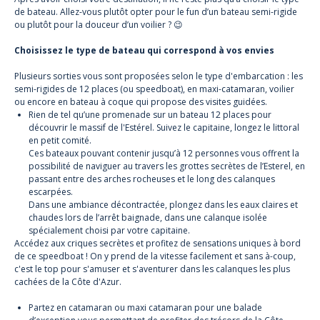
de bateau. Allez-vous plutôt opter pour le fun d’un bateau semi-rigide
ou plutôt pour la douceur d’un voilier ? 😉
Choisissez le type de bateau qui correspond à vos envies
Plusieurs sorties vous sont proposées selon le type d'embarcation :
les
semi-rigides de 12 places
(ou speedboat), en maxi-catamaran, voilier
ou encore en bateau à coque qui propose des visites guidées.
Rien de tel qu’une promenade sur
un bateau 12 places
pour
découvrir le massif de l'Estérel. Suivez le capitaine, longez le littoral
en petit comité.
Ces bateaux pouvant contenir jusqu’à 12 personnes vous offrent la
possibilité de naviguer au travers les grottes secrètes de l’Esterel, en
passant entre des arches rocheuses et le long des calanques
escarpées.
Dans une ambiance décontractée, plongez dans les eaux claires et
chaudes lors de l’arrêt baignade, dans une calanque isolée
spécialement choisi par votre capitaine.
Accédez aux criques secrètes et profitez de sensations uniques à bord
de ce speedboat ! On y prend de la vitesse facilement et sans à-coup,
c'est le top pour s'amuser et s'aventurer dans les calanques les plus
cachées de la Côte d'Azur.
Partez en catamaran ou maxi catamaran pour une balade