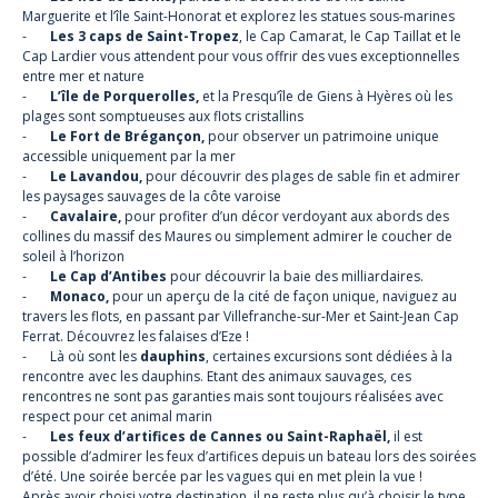
Marguerite et l’île Saint-Honorat et explorez les statues sous-marines
-
Les 3 caps de Saint-Tropez
, le Cap Camarat, le Cap Taillat et le
Cap Lardier vous attendent pour vous offrir des vues exceptionnelles
entre mer et nature
-
L’île de Porquerolles,
et la Presqu’île de Giens à Hyères où les
plages sont somptueuses aux flots cristallins
-
Le Fort de Brégançon,
pour observer un patrimoine unique
accessible uniquement par la mer
-
Le Lavandou,
pour découvrir des plages de sable fin et admirer
les paysages sauvages de la côte varoise
-
Cavalaire,
pour profiter d’un décor verdoyant aux abords des
collines du massif des Maures ou simplement admirer le coucher de
soleil à l’horizon
-
Le Cap d’Antibes
pour découvrir la baie des milliardaires.
-
Monaco,
pour un aperçu de la cité de façon unique, naviguez au
travers les flots, en passant par Villefranche-sur-Mer et Saint-Jean Cap
Ferrat. Découvrez les falaises d’Eze !
- Là où sont les
dauphins
, certaines excursions sont dédiées à la
rencontre avec les dauphins. Etant des animaux sauvages, ces
rencontres ne sont pas garanties mais sont toujours réalisées avec
respect pour cet animal marin
-
Les feux d’artifices de Cannes ou Saint-Raphaël,
il est
possible d’admirer les feux d’artifices depuis un bateau lors des soirées
d’été. Une soirée bercée par les vagues qui en met plein la vue !
Après avoir choisi votre destination, il ne reste plus qu’à choisir le type