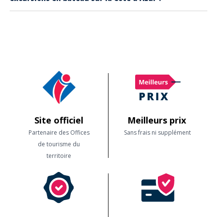
Vous pouvez aussi nous contacter au 04 94 19 10 60 pour tous les
Le site officiel de la destination Estérel Côte d'Azur :
conseils - service gratuit
www.experiencecotedazur.com
et plus particulièrement la page avec
toutes les offres sorties en bateau sur la Côte d'Azur
Site officiel
Meilleurs prix
Partenaire des Offices
Sans frais ni supplément
de tourisme du
territoire