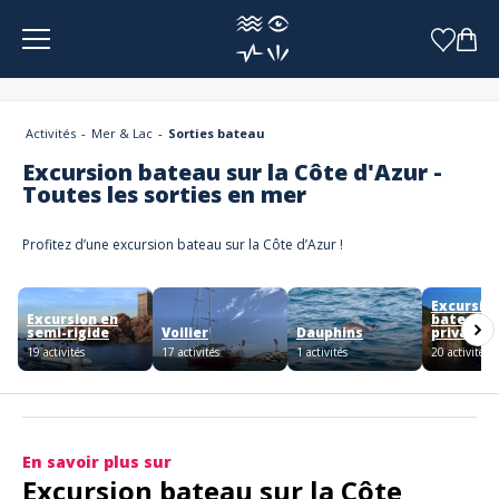
Panneau de gestion des cookies
Activités
Mer & Lac
Sorties bateau
Excursion bateau sur la Côte d'Azur -
Toutes les sorties en mer
Profitez d’une excursion bateau sur la Côte d’Azur !
Excursio
Excursion en
bateau
semi-rigide
Voilier
Dauphins
privatisé
19 activités
17 activités
1 activités
20 activités
En savoir plus sur
Excursion bateau sur la Côte