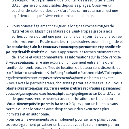
d’exception vous permettant de profiter des trésors de la Côte
d’Azur qui ne sont pas visibles depuis les plages. Observer un
coucher de soleil ou des feux d’artifices sur un catamaran est une
expérience unique à vivre entre amis ou en famille.
Vous pouvez également naviguer le long des roches rouges de
l’Estérel ou du Massif des Maures de Saint-Tropez grâce à nos
sorties voiliers durant une journée, une demi-journée ou une soirée
selon vos envies. Escale dans les criques isolées pour la baignade et
Des locations de bateaux avec ou sans permis c'est possible
snorkeling. Laissez-vous aussi accompagner par votre capitaine de
pour plus d’intimité !
bord, professionnel qui vous apprendra les termes rudimentaires
de la voile et vous commentera les informations sur la côte varoise
Si vous souhaitez faire une excursion uniquement entre amis ou en
et ses secrets.
famille, de nombreuses offres de location de bateau sont disponibles
aux départs des alentours de Saint-Raphaël et sur toute la Côte. Il existe
Profitez d'une balade familiale pour une découverte des
Calanques
également des sorties privatisées avec skipper.
de Saint Raphaël
en visite commenté à bord de bateau navette.
Si vous avez le permis bateau, choisissez parmi les offres celle qui vous
plaît le plus et soyez le maître de votre embarcation pour emmener
Maintenant, si vous souhaitez éviter d’être avec d’autres personnes
votre entourage admirer les somptueux paysages côtiers.
et organiser une excursion plus intimiste, Expérience Côte d’Azur à
de quoi vous rendre heureux avec des locations de bateau ou
Vous n’avez pas le permis bateau ?
sorties privatisées.
Optez pour un
bateaux sans
permis
ou nos locations avec skipper pour des excursions plus
intimistes et en autonomie.
Pour certains évènements ou simplement pour se faire plaisir, vous
pouvez également privatiser un bateau et vous faire emmener par un