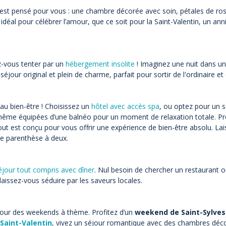
 est pensé pour vous : une chambre décorée avec soin, pétales de r
déal pour célébrer l’amour, que ce soit pour la Saint-Valentin, un an
ez-vous tenter par un
hébergement insolite
! Imaginez une nuit dans un
r original et plein de charme, parfait pour sortir de l'ordinaire et 
au bien-être ! Choisissez un
hôtel avec accès spa
, ou optez pour un s
ême équipées d’une balnéo pour un moment de relaxation totale. Prof
 est conçu pour vous offrir une expérience de bien-être absolu. Laiss
ne parenthèse à deux.
éjour tout compris avec dîner
. Nul besoin de chercher un restaurant o
laissez-vous séduire par les saveurs locales.
 pour des weekends à thème. Profitez d’un
weekend de Saint-Sylves
Saint-Valentin
, vivez un séjour romantique avec des chambres déco