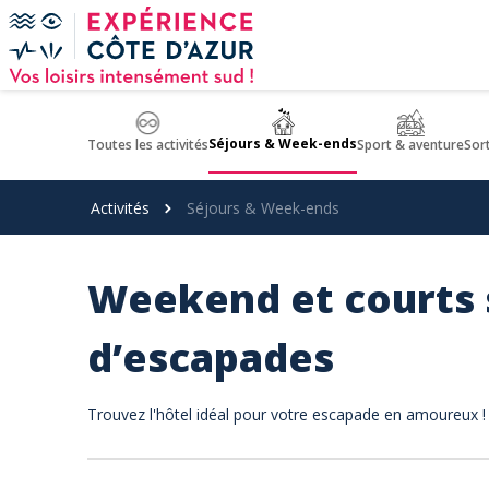
Panneau de gestion des cookies
Séjours & Week-ends
Toutes les activités
Sport & aventure
Sor
Activités
Séjours & Week-ends
Weekend et courts s
d’escapades
Trouvez l'hôtel idéal pour votre escapade en amoureux !