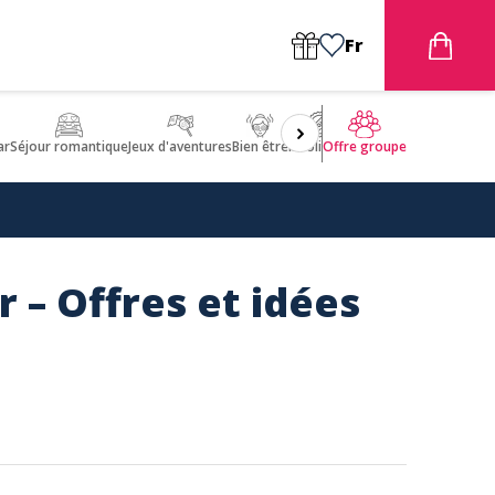
Fr
ar
Séjour romantique
Jeux d'aventures
Bien être
Insolite 🤩
ULM
Offre groupe
 – Offres et idées