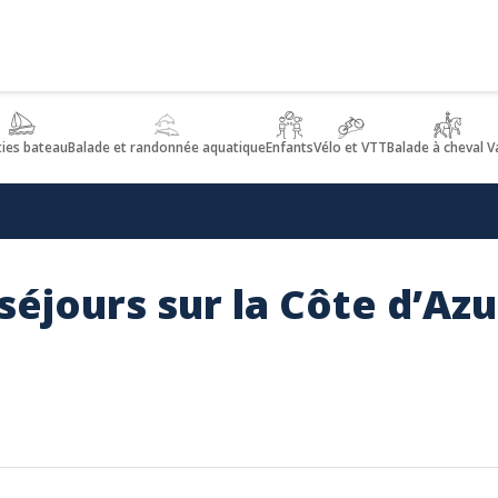
ties bateau
Balade et randonnée aquatique
Enfants
Vélo et VTT
Balade à cheval V
éjours sur la Côte d’Azur