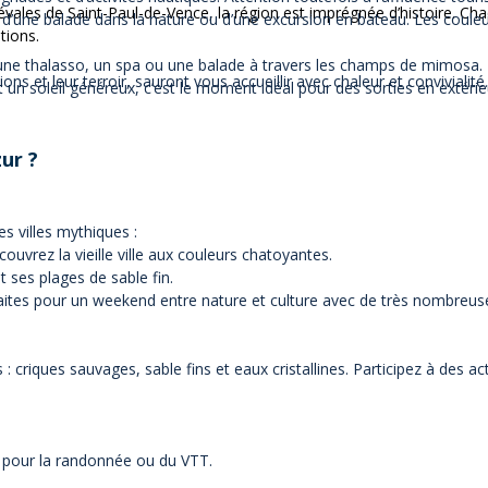
ales de Saint-Paul-de-Vence, la région est imprégnée d’histoire. Chaqu
r d’une balade dans la nature ou d’une excursion en bateau. Les coule
tions.
ne thalasso, un spa ou une balade à travers les champs de mimosa.
ons et leur terroir, sauront vous accueillir avec chaleur et convivialité.
 un soleil généreux, c’est le moment idéal pour des sorties en extér
zur ?
es villes mythiques :
ouvrez la vieille ville aux couleurs chatoyantes.
t ses plages de sable fin.
aites pour un weekend entre nature et culture avec de très nombreuses 
 criques sauvages, sable fins et eaux cristallines. Participez à des ac
it pour la randonnée ou du VTT.