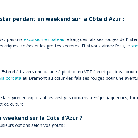
.
ster pendant un weekend sur la Côte d'Azur :
uez pas une
excursion en bateau
le long des falaises rouges de l’Esté
es criques isolées et les grottes secrètes. Et si vous aimez l’eau, le
sno
'Estérel à travers une balade à pied ou en VTT électrique, idéal pour 
via cordata
au Dramont au cœur des falaises rouges pour une aventur
e la région en explorant les vestiges romains à Fréjus (aqueducs, for
 de culture.
e weekend sur la Côte d’Azur ?
usieurs options selon vos goûts :