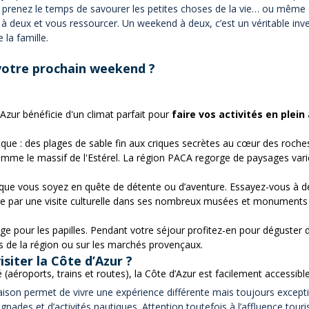
t, prenez le temps de savourer les petites choses de la vie… ou même d
s à deux et vous ressourcer. Un weekend à deux, c’est un véritable in
 la famille.
 votre prochain weekend ?
’Azur bénéficie d'un climat parfait pour
faire vos
activités
en plein 
que : des plages de sable fin aux criques secrètes au cœur des roches
comme le massif de l'Estérel. La région PACA regorge de paysages varié
, que vous soyez en quête de détente ou d’aventure. Essayez-vous à 
ire par une visite culturelle dans ses nombreux musées et monuments 
e pour les papilles. Pendant votre séjour profitez-en pour déguster d
ts de la région ou sur les marchés provençaux.
isiter la Côte d’Azur ?
aéroports, trains et routes), la Côte d’Azur est facilement accessibl
ison permet de vivre une expérience différente mais toujours excepti
gnades et d’activités nautiques. Attention toutefois à l’affluence touri