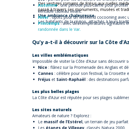
Des vestiges romains de Fréjus aux ruelles médiév
Automne
: une période plus calme pour profite
passé à travers ses monuments, musées et tradi
véritable tableau vivant.
Une ambiance chaleureuse
Hiver
: optez pour un weekend cocooning avec u
Les habitants de la région, attachés à leurs traditi
Printemps
: avec des températures agréables et
randonnée dans le Var
.
Qu’y a-t-il à découvrir sur la Côte d’A
Les villes emblématiques
Impossible de visiter la Côte d’Azur sans découvrir s
Nice
: flânez sur la Promenade des Anglais et déc
Cannes
: célèbre pour son festival, la Croisette e
Fréjus
et
Saint-Raphaël
: des destinations parf
Les plus belles plages
La Côte d’Azur est réputée pour ses plages sublimes :
Les sites naturels
Amateurs de nature ? Explorez :
Le
massif de l’Estérel
, un terrain de jeu parfa
Les
étangs de Villepey
, classés Natura 2000.