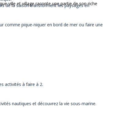
e ville et village raconte une partie de son riche
urs de la saison transforment les paysages en
ieur comme pique-niquer en bord de mer ou faire une
activités à faire à 2.
tivités nautiques et découvrez la vie sous-marine.