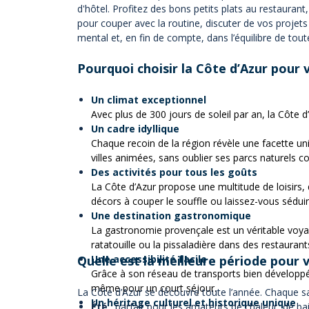
d'hôtel. Profitez des bons petits plats au restauran
pour couper avec la routine, discuter de vos projet
mental et, en fin de compte, dans l’équilibre de toute
Pourquoi choisir la Côte d’Azur pour
Un climat exceptionnel
Avec plus de 300 jours de soleil par an, la Côte d
Un cadre idyllique
Chaque recoin de la région révèle une facette uni
villes animées, sans oublier ses parcs naturels 
Des activités pour tous les goûts
La Côte d’Azur propose une multitude de loisirs
décors à couper le souffle ou laissez-vous sédu
Une destination gastronomique
La gastronomie provençale est un véritable voyag
ratatouille ou la pissaladière dans des restauran
Quelle est la meilleure période pour v
Une accessibilité facile
Grâce à son réseau de transports bien développé (
même pour un court séjour.
La Côte d’Azur se découvre toute l’année. Chaque sa
Un héritage culturel et historique unique
Été
: parfait pour les amateurs de chaleur, de bai