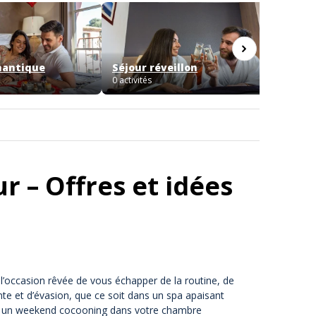
mantique
Séjour réveillon
Saint 
0 activités
14 activi
r – Offres et idées
 l’occasion rêvée de vous échapper de la routine, de
te et d’évasion, que ce soit dans un spa apaisant
ar un weekend cocooning dans votre chambre