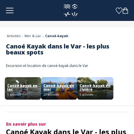
Panneau de gestion des cookies
Activités
Mer & Lac
Canoë-kayak
Canoé Kayak dans le Var - les plus
beaux spots
Excursion et location de canoë-kayak dans le Var
Canoë kayak en
Canoë-kayak de
Canoë-kayak en
lac
mer
rivière
5 activités
20 activités
5 activités
En savoir plus sur
Canoé Kayak dans le Var - les plus