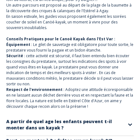
Un autre parcours est proposé au départ de la plage de la baumette
à
la découverte des criques & calanques de l'Estérel à Agay.
En saison estivale, les guides vous proposent également les soirées
coucher de soleil en Canöé-kayak, un moment à vivre pour des
souvenirs inoubliables.
Conseils Pratiques pour le Canoë Kayak dans l'Est Var :
Équipement
: Le gilet de sauvetage est obligatoire pour toute sortie, le
prestataire vous fourni la pagaie et un bidon étanche.
Sécurité
: cette activité est sécurisé, il faut bien entendu bien écouter
les consignes du prestataire, surtout les indications des spots à voir
quand vous êtes en kayak. Le prestataire peut vous donner une
indication de temps et des meilleurs spots à visiter . En cas de
mauvaises conditions météo, le prestataire décide si il peut vous laisser
sortir ou non.
Respect de l'environnement
: Adoptez une attitude écoresponsable
en ne laissant aucun déchet derrière vous et en respectant la faune et la
flore locales. La nature est belle en Estérel Côte d'Azur, on aime y
découvrir chaque recoin alors on la préserve !
A partir de quel age les enfants peuvent t-il
monter dans un kayak ?
En mer : le kayak est autorisé pour un enfant avec ses parents dès 7 ans