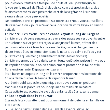
pour les débutants il y a très peu de houle et l'eau y est turquoise.
la vue sur le massif de l'Estérel depuis ce coin est spectaculaire, des
falaises escarpées, des pics rocheux et de la végétation luxuriante
s'ouvre devant vos yeux ébahis.
De nombreux prix en promotion sur notre site ! Nous vous conseillons
de réserver 1 ou 2 jours à l'avance la location de votre kayak en saison
estivale.
En rivière : Les aventures en canoë kayak le long de l'Argens
La rivière de l'Argens serpente à travers des paysages verdoyants entre
Roquebrune sur Argens et Fréjus, allant jusqu'à la mer, offrant des
parcours adaptés à tous les niveaux. En été, un vrai changement de
décor ! vous êtes en immersion dans la nature, au calme et l'eau y est
plus fraiche qu'en mer ( à seulement 10 minutes en voiture).
La rivière permet de faire du kayak en toute quiétude, puisqu'il n'y a pas
de rapides et que vous pouvez simplement profiter de la faune et la
flore environnante. Dépaysement garanti !
les 2 bases nautiques le long de la rivière proposent des locations de
1h à la demi-journée, le temps de rejoindre la mer.
A prévoir: oubliez pas le pique nique et trouvez vous un petit coin
tranquille sur le parcours pour déjeuner au milieu de la nature.
Cette activité est accessible avec des enfants dès 5 ans, sans danger.
En lac : Kayak dans l'Est du Var
2 grands lacs vous attendent pour un moment de détente en famille ou
entre amis:
Le lac de Saint-Cassien dans le Pays de Fayence, dit le lac