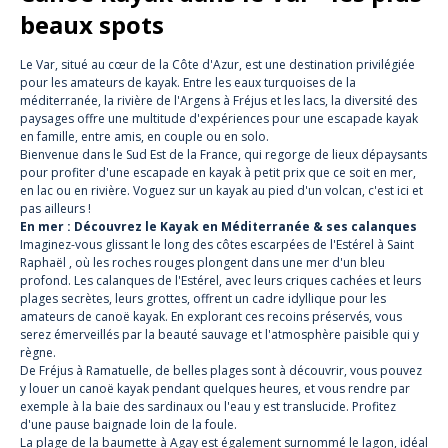
beaux spots
Le Var, situé au cœur de la Côte d'Azur, est une destination privilégiée
pour les amateurs de kayak. Entre les eaux turquoises de la
méditerranée, la rivière de l'Argens à Fréjus et les lacs, la diversité des
paysages offre une multitude d'expériences pour une escapade kayak
en famille, entre amis, en couple ou en solo.
Bienvenue dans le Sud Est de la France, qui regorge de lieux dépaysants
pour profiter d'une escapade en kayak à petit prix que ce soit en mer,
en lac ou en rivière. Voguez sur un kayak au pied d'un volcan, c'est ici et
pas ailleurs !
En mer : Découvrez le Kayak en Méditerranée & ses calanques
Imaginez-vous glissant le long des côtes escarpées de l'Estérel à Saint
Raphaël , où les roches rouges plongent dans une mer d'un bleu
profond. Les calanques de l'Estérel, avec leurs criques cachées et leurs
plages secrètes, leurs grottes, offrent un cadre idyllique pour les
amateurs de canoë kayak. En explorant ces recoins préservés, vous
serez émerveillés par la beauté sauvage et l'atmosphère paisible qui y
règne.
De Fréjus à Ramatuelle, de belles plages sont à découvrir, vous pouvez
y louer un canoë kayak pendant quelques heures, et vous rendre par
exemple à la baie des sardinaux ou l'eau y est translucide. Profitez
d'une pause baignade loin de la foule.
La plage de la baumette à Agay est également surnommé le lagon, idéal