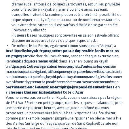
d'émeraude, entouré de collines verdoyantes, est un lieu privilégié
pour une
sortie en kayak en famille ou entre amis
. Ses eaux
tranquilles invitent à la contemplation et à la sérénité. possibilité de
pique niquer, ou d'y déjeuner autour ou de nombreux restaurants
vous attendent. Attention, il est parfois difficile de se garer en été.
Prévoyez d'y aller tôt.
Plusieurs bases nautiques sont ouvertes en saison estivale offrant
chacune un accès avec tables de pique nique, snack .
De même, le lac Perrin, également connu sous le nom "Aréna", à
Insolite : le kayak transparent pour admirer les fonds marins
Roquebrune-sur-Argens, offre une vue imprenable sur le
en pagayant !
majestueux Rocher de Roquebrune, rendant chaque excursion en
Rendez inédit votre sortie kayak dans le Var en louant un kayak
kayak unique et mémorable.
transparent. Cette embarcation vous permet d'admirer les fonds
Vous y retrouvez également beaucoup d'activités, telles que : un
marins tout en naviguant, offrant une perspective nouvelle et fascinante
parc aquatique géant, des espaces jeux pour les enfants, un
sur la vie aquatique. Pagayer dans un kayak transparent, c'est fusionner
parcours accrobranche, du pédalos... vous pouvez également
avec l'eau et se sentir en totale harmonie avec l'environnement marin.
prévoir d'y passer la journée et acheter un pass multi-activité !
Sorties en Canoë Kayak accompagnées pour découvrir les
Profitez en : Toutes les activités proposées autour sont en
richesses du territoire Estérel Côte d'Azur
promotion sur notre site !
Vous ne savez pas ou sortir en Kayak, vous ne connaissez pas la région
de l'Est Var ? Partez en petit groupe, dans les criques et calanques, pour
une sortie de plusieurs heures, avec un guide diplômé qui vous
proposera un parcours vers les plus beaux spots de la Côte d'Azur,
comme par exemple pagayer jusqu'à une "piscine" en pleine mer à l'Ile
des Vieilles (au large du Trayas, quartier de Saint Raphaël) ce site non
loin du littoral, est un lieu unique, pour s'y baigner...