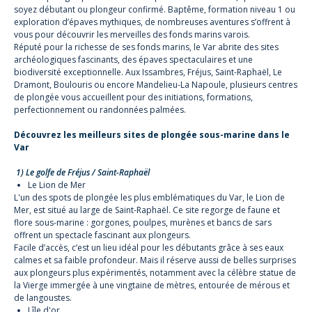
soyez débutant ou plongeur confirmé. Baptême, formation niveau 1 ou
exploration d’épaves mythiques, de nombreuses aventures s’offrent à
vous pour découvrir les merveilles des fonds marins varois.
Réputé pour la richesse de ses fonds marins, le Var abrite des sites
archéologiques fascinants, des épaves spectaculaires et une
biodiversité exceptionnelle. Aux Issambres, Fréjus, Saint-Raphaël, Le
Dramont, Boulouris ou encore Mandelieu-La Napoule, plusieurs centres
de plongée vous accueillent pour des initiations, formations,
perfectionnement ou randonnées palmées.
Découvrez les meilleurs sites de plongée sous-marine dans le
Var
1) Le golfe de Fréjus / Saint-Raphaël
Le Lion de Mer
L'un des spots de plongée les plus emblématiques du Var, le Lion de
Mer, est situé au large de Saint-Raphaël. Ce site regorge de faune et
flore sous-marine : gorgones, poulpes, murènes et bancs de sars
offrent un spectacle fascinant aux plongeurs.
Facile d’accès, c’est un lieu idéal pour les débutants grâce à ses eaux
calmes et sa faible profondeur. Mais il réserve aussi de belles surprises
aux plongeurs plus expérimentés, notamment avec la célèbre statue de
la Vierge immergée à une vingtaine de mètres, entourée de mérous et
de langoustes.
Lîle d'or