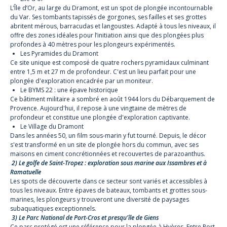
L’Île d’Or, au large du Dramont, est un spot de plongée incontournable
du Var. Ses tombants tapissés de gorgones, ses failles et ses grottes
abritent mérous, barracudas et langoustes. Adapté à tous les niveaux, il
offre des zones idéales pour l’initiation ainsi que des plongées plus
profondes à 40 mètres pour les plongeurs expérimentés.
Les Pyramides du Dramont
Ce site unique est composé de quatre rochers pyramidaux culminant
entre 1,5 m et 27 m de profondeur. C'est un lieu parfait pour une
plongée d'exploration encadrée par un moniteur.
Le BYMS 22 : une épave historique
Ce bâtiment militaire a sombré en août 1944 lors du Débarquement de
Provence. Aujourd'hui, il repose à une vingtaine de mètres de
profondeur et constitue une plongée d'exploration captivante.
Le Village du Dramont
Dans les années 50, un film sous-marin y fut tourné. Depuis, le décor
s'est transformé en un site de plongée hors du commun, avec ses
maisons en ciment concrétionnées et recouvertes de parazoanthus.
2) Le golfe de Saint-Tropez : exploration sous marine aux Issambres et à
Ramatuelle
Les spots de découverte dans ce secteur sont variés et accessibles à
tous les niveaux. Entre épaves de bateaux, tombants et grottes sous-
marines, les plongeurs y trouveront une diversité de paysages
subaquatiques exceptionnels.
3) Le Parc National de Port-Cros et presqu'île de Giens
Ce parc protégé est une référence pour la plongée à Hyères. Entre Port-