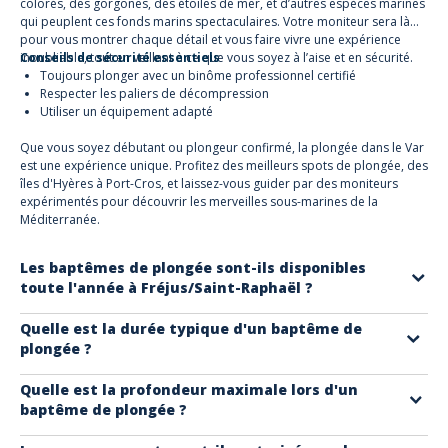
colorés, des gorgones, des étoiles de mer, et d’autres espèces marines
qui peuplent ces fonds marins spectaculaires. Votre moniteur sera là
pour vous montrer chaque détail et vous faire vivre une expérience
inoubliable, tout en veillant à ce que vous soyez à l’aise et en sécurité.
Conseils de sécurité essentiels
Toujours plonger avec un binôme professionnel certifié
Respecter les paliers de décompression
Utiliser un équipement adapté
Que vous soyez débutant ou plongeur confirmé, la plongée dans le Var
est une expérience unique. Profitez des meilleurs spots de plongée, des
îles d'Hyères à Port-Cros, et laissez-vous guider par des moniteurs
expérimentés pour découvrir les merveilles sous-marines de la
Méditerranée.
Les baptêmes de plongée sont-ils disponibles
toute l'année à Fréjus/Saint-Raphaël ?
Oui ils sont réalisables toute l'année sur la Côte d'Azur, sous réserve
Quelle est la durée typique d'un baptême de
plongée ?
des conditions météorologiques et d'un nombre minimum de
participants. Il est recommandé de réserver quelques jours à l'avance
La formation dans l'eau dure généralement entre 15 et 20 minutes, mais
Quelle est la profondeur maximale lors d'un
ou de nous contacter pour fixer une date.
baptême de plongée ?
l'ensemble de la sortie nécessite environ 3 heures, comprenant la
préparation, les briefings, l'équipement, la plongée et les débriefings.
Les zones d'exploration varient : jusqu'à 6 mètres pour les adultes, 3