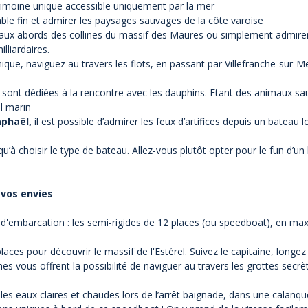
imoine unique accessible uniquement par la mer
ble fin et admirer les paysages sauvages de la côte varoise
 aux abords des collines du massif des Maures ou simplement admirer 
lliardaires.
ique, naviguez au travers les flots, en passant par Villefranche-sur-Me
s sont dédiées à la rencontre avec les dauphins. Etant des animaux s
l marin
aphaël,
il est possible d’admirer les feux d’artifices depuis un bateau 
s qu’à choisir le type de bateau. Allez-vous plutôt opter pour le fun d’
 vos envies
 d'embarcation :
les semi-rigides de 12 places
(ou speedboat), en maxi
places
pour découvrir le massif de l'Estérel. Suivez le capitaine, longez 
 vous offrent la possibilité de naviguer au travers les grottes secrèt
 eaux claires et chaudes lors de l’arrêt baignade, dans une calanque