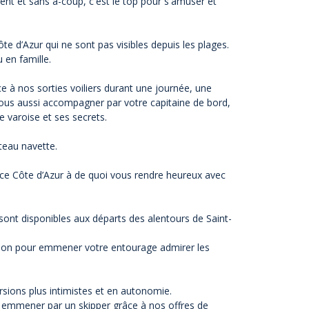
ent et sans à-coup, c'est le top pour s'amuser et
 d’Azur qui ne sont pas visibles depuis les plages.
u en famille.
 à nos sorties voiliers durant une journée, une
-vous aussi accompagner par votre capitaine de bord,
e varoise et ses secrets.
teau navette.
ence Côte d’Azur à de quoi vous rendre heureux avec
sont disponibles aux départs des alentours de Saint-
cation pour emmener votre entourage admirer les
sions plus intimistes et en autonomie.
e emmener par un skipper grâce à nos offres de