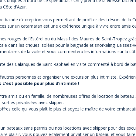
ons uniques à bord de ce speedboat ! On y prend de la vitesse facilem
la Côte d'Azur.
alade d’exception vous permettant de profiter des trésors de la Côte
fices sur un catamaran est une expérience unique à vivre entre amis o
es rouges de l’Estérel ou du Massif des Maures de Saint-Tropez grâce
ale dans les criques isolées pour la baignade et snorkeling. Laissez
mentaires de la voile et vous commentera les informations sur la côt
rte des
Calanques de Saint Raphaël
en visite commenté à bord de ba
 d’autres personnes et organiser une excursion plus intimiste, Expéri
c'est possible pour plus d’intimité !
tre amis ou en famille, de nombreuses offres de location de bateau 
 sorties privatisées avec skipper.
 offres celle qui vous plaît le plus et soyez le maître de votre embar
 un
bateaux sans permis
ou nos locations avec skipper pour des excur
re plaisir, vous pouvez également privatiser un bateau et vous fair