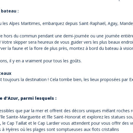
 bateau :
ou les Alpes Maritimes, embarquez depuis Saint-Raphaël, Agay, Mandel
ure hors du commun pendant une demi-journée ou une journée entière,
 Votre skipper sera heureux de vous guider vers les plus beaux endroi
er la faune et la flore de plus près, montez à bord du
bateau à visio
ons, il y en a vraiment pour tous les goûts.
ateaux
t toujours la destination ! Cela tombe bien, les lieux proposées par E
e d’Azur, parmi lesquels :
essibles que par la mer et offrent des décors uniques mêlant roches 
’île Sainte-Marguerite et l’île Saint-Honorat et explorez les statues s
, le Cap Taillat et le Cap Lardier vous attendent pour vous offrir des 
ns à Hyères où les plages sont somptueuses aux flots cristallins