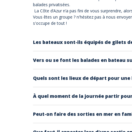
balades privatisées.
La Côte d’Azur n’a pas fini de vous surprendre, alors
Vous êtes un groupe ? n'hésitez pas à nous envoyer
s'occupe de tout !
Les bateaux sont-ils équipés de gilets d
Toutes les embarcations sont équipées du maté
Vers ou se font les balades en bateau su
navigation et des dispositifs de communicati
Nous avons plusieurs offres sur notre site.
Quels sont les lieux de départ pour une 
Plusieurs types vous sont proposés : en semi-
- Les îles de Lérins au large de Cannes.
Expérience Côte d'Azur vous propose des sor
- Les Calanques de l'Estérel avec ses roches 
À quel moment de la journée partir pour
- Départ de Nice vers Saint Jean Cap Ferrat 
- Le Golfe de Saint Tropez et les 3 caps (Cap 
- De Cannes/ Mandelieu vers l'Estérel, Antibe
- La baie de Nice, Monaco ou encore Saint Je
D’après notre expérience, étant sur place, et 
- De Fréjus / Saint Raphaël vers les roches r
Peut-on faire des sorties en mer en fami
Choisissez si vous voulez partir pendant une
embarcations sont confortables et équipés 
- De Cogolin vers Saint Tropez, Cap Dramont, 
- Du Lavandou et de Cavalaire pour des soiré
Oui ! Des excursions familiales sont propos