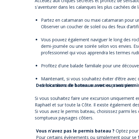
Accédez aux criques secrètes et profitez de sensati
s'aventurer dans les calanques les plus cachées de 
Partez en catamaran ou maxi catamaran pour une b
Observer un coucher de soleil ou des feux d’arti
Vous pouvez également naviguer le long des roch
demi-journée ou une soirée selon vos envies. Esc
professionnel qui vous apprendra les termes rudi
Profitez d'une balade familiale pour une découve
Maintenant, si vous souhaitez éviter d’être avec
Des locations de bateaux avec ou sans permis 
des locations de bateau ou sorties privatisées.
Si vous souhaitez faire une excursion uniquement en
Raphaël et sur toute la Côte. Il existe également des
Si vous avez le permis bateau, choisissez parmi les
somptueux paysages côtiers.
Vous n’avez pas le permis bateau ?
Optez pour
Pour certains évènements ou simplement pour se fai