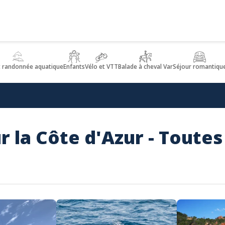
t randonnée aquatique
Enfants
Vélo et VTT
Balade à cheval Var
Séjour romantiqu
 la Côte d'Azur - Toutes