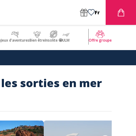
Fr
e
Jeux d'aventures
Bien être
Insolite 🤩
ULM
Offre groupe
 les sorties en mer