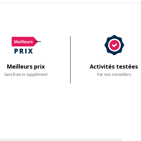
d'Azur :
www.experiencecotedazur.com
et plus particulièrem
Meilleurs prix
Activités testées
Sans frais ni supplément
Par nos conseillers