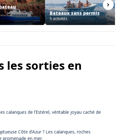
 bateau
Locati
Bateaux sans permis
permis
5 activités
1 activit
 les sorties en
es calanques de l’Estérel, véritable joyau caché de
omptueuse Côte d’Azur ? Les calanques, roches
’une promenade en mer.