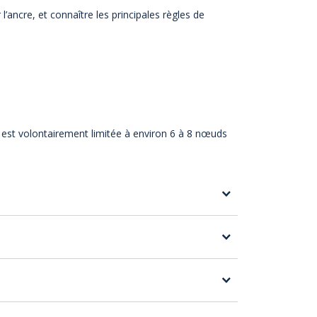
ancre, et connaître les principales règles de
 est volontairement limitée à environ 6 à 8 nœuds
.
rmettent une navigation en douceur et sans
ion de la réservation.