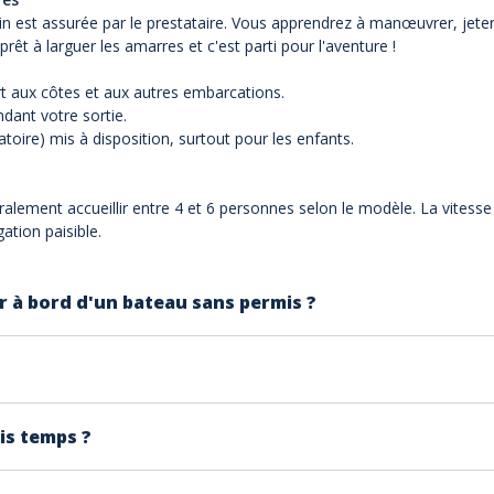
 est assurée par le prestataire. Vous apprendrez à manœuvrer, jeter l’
êt à larguer les amarres et c'est parti pour l'aventure !
rt aux côtes et aux autres embarcations.
dant votre sortie.
toire) mis à disposition, surtout pour les enfants.
lement accueillir entre 4 et 6 personnes selon le modèle. La vitesse
ation paisible.
 à bord d'un bateau sans permis ?
us pour 4 à 5 personnes ( 5 personnes si il y a des enfants)
prévu.
 à 15Km/h) . Ces bateaux sont prévu pour la balade, Ils pe
is temps ?
estataire décide du report (si vous le pouvez) ou de l'annulat