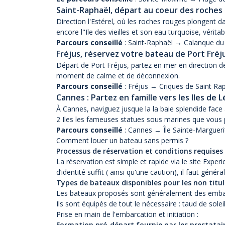
Saint-Raphaël, départ au coeur des roches r
Direction l'Estérel, où les roches rouges plongent 
encore l"Ile des vieilles et son eau turquoise, vérita
Parcours conseillé
: Saint-Raphaël → Calanque du 
Fréjus, réservez votre bateau de Port Fréj
Départ de Port Fréjus, partez en mer en direction de
moment de calme et de déconnexion.
Parcours conseillé
: Fréjus → Criques de Saint Ra
Cannes : Partez en famille vers les Iles de L
À Cannes, naviguez jusque la la baie splendide face 
2 Iles les fameuses statues sous marines que vous p
Parcours conseillé
: Cannes → Île Sainte-Margueri
Comment louer un bateau sans permis ?
Processus de réservation et conditions requises
La réservation est simple et rapide via le site
Experi
d’identité suffit ( ainsi qu'une caution), il faut gén
Types de bateaux disponibles pour les non titul
Les bateaux proposés sont généralement des embarcat
Ils sont équipés de tout le nécessaire : taud de solei
Prise en main de l'embarcation et initiation :
Formation pré-départ fournie par les prestatai