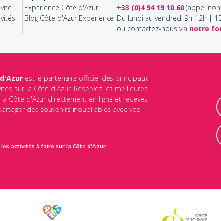
vité
Expérience Côte d'Azur
+33 (0)4 94 19 10 60
(appel non 
vités
Blog Côte d'Azur Experience
Du lundi au vendredi 9h-12h | 
ou contactez-nous via
notre fo
 d'Azur
est le partenaire officiel des principaux
vités sur la Côte d'Azur. Réservez les meilleures
ur la Côte d'Azur directement en ligne et recevez
 partager des souvenirs inoubliables avec vos
les activités à faire sur la Côte d'Azur