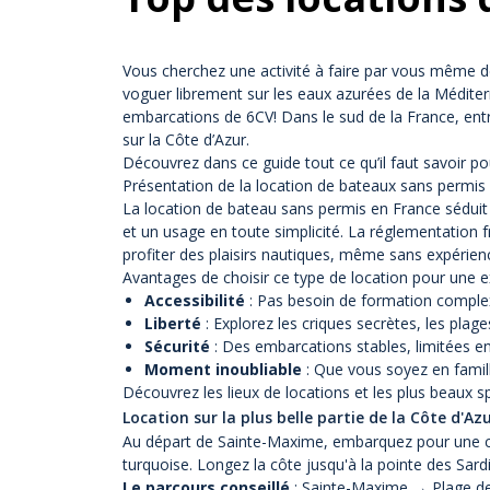
Vous cherchez une activité à faire par vous même dé
voguer librement sur les eaux azurées de la Méditer
embarcations de 6CV! Dans le sud de la France, entr
sur la Côte d’Azur.
Découvrez dans ce guide tout ce qu’il faut savoir po
Présentation de la location de bateaux sans permis
La location de bateau sans permis en France séduit
et un usage en toute simplicité. La réglementation 
profiter des plaisirs nautiques, même sans expérienc
Avantages de choisir ce type de location pour une 
Accessibilité
: Pas besoin de formation complex
Liberté
: Explorez les criques secrètes, les plage
Sécurité
: Des embarcations stables, limitées en
Moment inoubliable
: Que vous soyez en famill
Découvrez les lieux de locations et les plus beaux sp
Location sur la plus belle partie de la Côte d'Az
Au départ de Sainte-Maxime, embarquez pour une cro
turquoise. Longez la côte jusqu'à la pointe des Sar
Le parcours conseillé
: Sainte-Maxime → Plage de