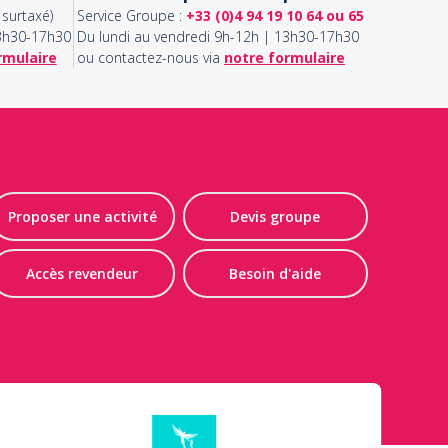
surtaxé)
Service Groupe :
+33 (0)4 94 19 10 64 ou 65
13h30-17h30
Du lundi au vendredi 9h-12h | 13h30-17h30
rmulaire
ou contactez-nous via
notre formulaire
Proposer une activité
Devis groupe
Accès revendeur
Besoin d'aide