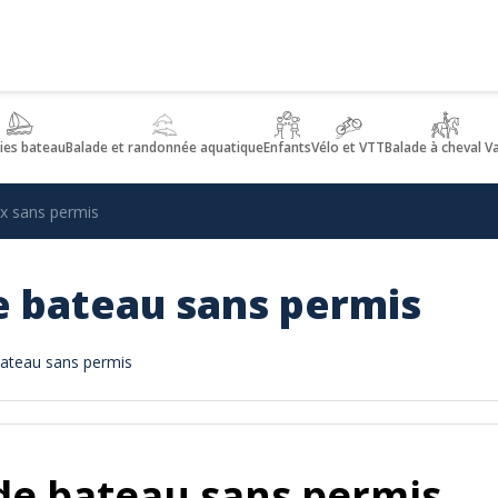
ies bateau
Balade et randonnée aquatique
Enfants
Vélo et VTT
Balade à cheval V
x sans permis
e bateau sans permis
 bateau sans permis
 de bateau sans permis