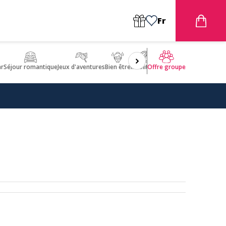
Fr
ar
Séjour romantique
Jeux d'aventures
Bien être
Insolite 🤩
ULM
Offre groupe