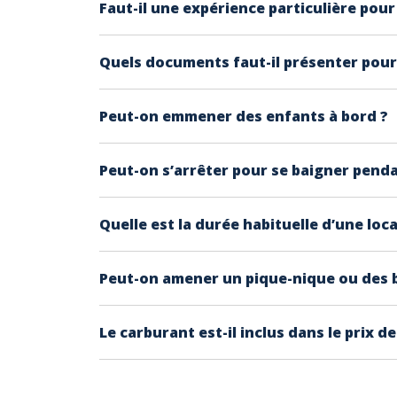
Faut-il une expérience particulière pou
Attention à noter que parfois même si il fait b
Non, aucune expérience nautique préalable n
Quels documents faut-il présenter pour
vous expliquer le maniement du bateau et les
Peut-on emmener des enfants à bord ?
Vous devez simplement présenter une pièce d'
ou en espèces.
Oui, les enfants sont les bienvenus à bord. D
Peut-on s’arrêter pour se baigner penda
permanence les plus jeunes pendant la navig
Oui, vous pouvez jeter l’ancre dans les zones
Quelle est la durée habituelle d’une loca
remontée. L'avantage est de vous amarrer prè
Vous pouvez choisir entre différentes formul
Peut-on amener un pique-nique ou des b
vos envies et la disponibilité des bateaux.
Oui, vous pouvez apporter votre pique-nique 
Le carburant est-il inclus dans le prix de
accident pendant la navigation.
Le carburant est inclus dans le tarif dans la 