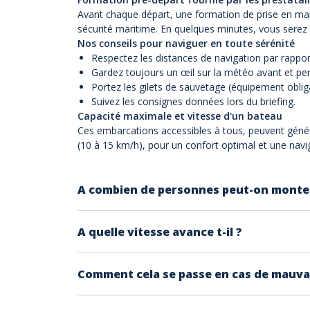
Avant chaque départ, une formation de prise en main
sécurité maritime. En quelques minutes, vous serez pr
Nos conseils pour naviguer en toute sérénité
Respectez les distances de navigation par rappo
Gardez toujours un œil sur la météo avant et pen
Portez les gilets de sauvetage (équipement obliga
Suivez les consignes données lors du briefing.
Capacité maximale et vitesse d'un bateau
Ces embarcations accessibles à tous, peuvent généra
(10 à 15 km/h), pour un confort optimal et une navig
A combien de personnes peut-on monter
En général les bateaux sans permis sont prév
A quelle vitesse avance t-il ?
il n'est pas possible de dépasser le nombre 
ils avancent à une allure moyenne de 6CV (10
Comment cela se passe en cas de mauva
danger pour les débutants.
Si la mauvaise météo empêche la sortie, le pr