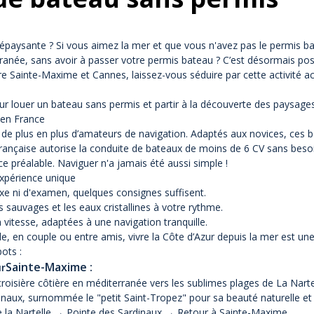
paysante ? Si vous aimez la mer et que vous n'avez pas le permis bat
ranée, sans avoir à passer votre permis bateau ? C’est désormais poss
e Sainte-Maxime et Cannes, laissez-vous séduire par cette activité ac
ur louer un bateau sans permis et partir à la découverte des paysages 
 en France
 de plus en plus d’amateurs de navigation. Adaptés aux novices, ces 
française autorise la conduite de bateaux de moins de 6 CV sans besoi
e préalable. Naviguer n'a jamais été aussi simple !
expérience unique
e ni d'examen, quelques consignes suffisent.
s sauvages et les eaux cristallines à votre rythme.
 vitesse, adaptées à une navigation tranquille.
e, en couple ou entre amis, vivre la Côte d’Azur depuis la mer est u
ots :
Sainte-Maxime :
ur
isière côtière en méditerranée vers les sublimes plages de La Nartel
dinaux, surnommée le "petit Saint-Tropez" pour sa beauté naturelle et
 la Nartelle → Pointe des Sardinaux → Retour à Sainte-Maxime.