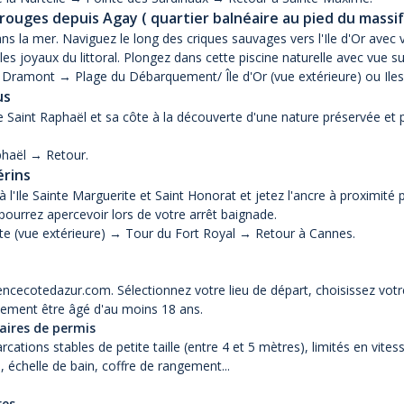
ouges depuis Agay ( quartier balnéaire au pied du massif 
dans la mer. Naviguez le long des criques sauvages vers l'Ile d'Or av
bles joyaux du littoral. Plongez dans cette piscine naturelle avec vue s
Dramont → Plage du Débarquement/ Île d'Or (vue extérieure) ou Iles 
us
 Saint Raphaël et sa côte à la découverte d'une nature préservée et p
phaël → Retour.
érins
à l'Ile Sainte Marguerite et Saint Honorat et jetez l'ancre à proximité
ourrez apercevoir lors de votre arrêt baignade.
te (vue extérieure) → Tour du Fort Royal → Retour à Cannes.
encecotedazur.com
. Sélectionnez votre lieu de départ, choisissez vot
éralement être âgé d'au moins 18 ans.
aires de permis
ions stables de petite taille (entre 4 et 5 mètres), limités en vites
l, échelle de bain, coffre de rangement...
res