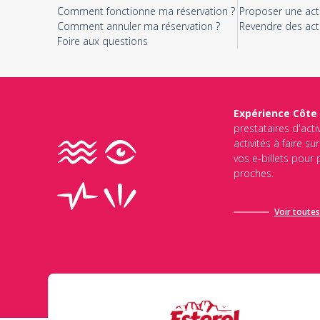
Comment fonctionne ma réservation ?
Proposer une acti
Comment annuler ma réservation ?
Revendre des acti
Foire aux questions
Expérience Côte
prestataires d'acti
activités à faire s
vos e-billets pour
proches.
Voir toutes 