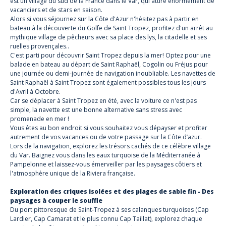
est un village du sud de la France dans le Var, qui attire énormément de
vacanciers et de stars en saison.
Alors si vous séjournez sur la Côte d'Azur n'hésitez pas à partir en
bateau à la découverte du Golfe de Saint Tropez, profitez d'un arrêt au
mythique village de pêcheurs avec sa place des lys, la citadelle et ses
ruelles provençales..
C'est parti pour découvrir Saint Tropez depuis la mer! Optez pour une
balade en bateau au départ de Saint Raphaël, Cogolin ou Fréjus pour
une journée ou demi-journée de navigation inoubliable. Les navettes de
Saint Raphaël à Saint Tropez sont également possibles tous les jours
d'Avril à Octobre.
Car se déplacer à Saint Tropez en été, avec la voiture ce n'est pas
simple, la navette est une bonne alternative sans stress avec
promenade en mer !
Vous êtes au bon endroit si vous souhaitez vous dépayser et profiter
autrement de vos vacances ou de votre passage sur la Côte d’azur.
Lors de la navigation, explorez les trésors cachés de ce célèbre village
du Var. Baignez vous dans les eaux turquoise de la Méditerranée à
Pampelonne et laissez-vous émerveiller par les paysages côtiers et
l'atmosphère unique de la Riviera française.
Exploration des criques isolées et des plages de sable fin - Des
paysages à couper le souffle
Du port pittoresque de Saint-Tropez à ses calanques turquoises (Cap
Lardier, Cap Camarat et le plus connu Cap Taillat), explorez chaque