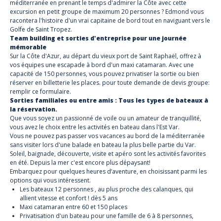
méditerranée en prenant le temps d'admirer la Côte avec cette
excursion en petit groupe de maximum 20 personnes ? Edmond vous
racontera l'histoire d'un vrai capitaine de bord tout en naviguant vers le
Golfe de Saint Tropez.
Team building et sorties d'entreprise pour une journée
mémorable
Sur la Côte d'Azur, au départ du vieux port de Saint Raphaël, offrez à
vos équipes une escapade à bord d'un maxi catamaran. Avec une
capacité de 150 personnes, vous pouvez privatiser la sortie ou bien
réserver en billetterie les places. pour toute demande de devis groupe:
remplir ce formulaire.
Sorties familiales ou entre amis : Tous les types de bateaux à
la réservation.
Que vous soyez un passionné de voile ou un amateur de tranquillité,
vous avez le choix entre les activités en bateau dans l'Est Var.
Vous ne pouvez pas passer vos vacances au bord de la méditerranée
sans visiter lors d'une balade en bateau la plus belle partie du Var.
Soleil, baignade, découverte, visite et apéro sont les activités favorites
en été. Depuis la mer c'est encore plus dépaysant!
Embarquez pour quelques heures d’aventure, en choisissant parmi les
options qui vous intéressent.
Les bateaux 12 personnes , au plus proche des calanques, qui
allient vitesse et confort ! dès 5 ans
Maxi catamaran entre 60 et 150 places
Privatisation d'un bateau pour une famille de 6 à 8 personnes,