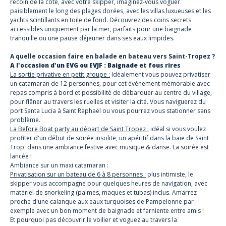
recoin de la côte, avec votre skipper, imaginez-vous voguer
paisiblement le long des plages dorées, avec les villas luxueuses et les
yachts scintillants en toile de fond. Découvrez des coins secrets
accessibles uniquement par la mer, parfaits pour une baignade
tranquille ou une pause déjeuner dans ses eaux limpides.
A quelle occasion faire en balade en bateau vers Saint-Tropez ?
A l'occasion d'un EVG ou EVJF : Baignade et fous rires
La sortie privative en petit groupe :
Idéalement vous pouvez privatiser
un catamaran de 12 personnes, pour cet événement mémorable avec
repas compris à bord et possibilité de débarquer au centre du village,
pour flâner au travers les ruelles et visiter la cité. Vous naviguerez du
port Santa Lucia à Saint Raphaël ou vous pourrez vous stationner sans
problème.
La Before Boat party au départ de Saint Tropez :
idéal si vous voulez
profiter d'un début de soirée insolite, un apéritif dans la baie de Saint
Trop' dans une ambiance festive avec musique & danse. La soirée est
lancée !
Ambiance sur un maxi catamaran :
Privatisation sur un bateau de 6 à 8 personnes :
plus intimiste, le
skipper vous accompagne pour quelques heures de navigation, avec
matériel de snorkeling (palmes, maques et tubas) inclus. Amarrez
proche d'une calanque aux eaux turquoises de Pampelonne par
exemple avec un bon moment de baignade et farniente entre amis !
Et pourquoi pas découvrir le voilier et voguez au travers la