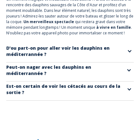
rencontre des dauphins sauvages de la Côte d'Azur et profitez d'un
moment inoubliable. Dans leur élément naturel, les dauphins sont très
joueurs ! Admirez-les sauter autour de votre bateau et glisser le long de
la coque.
Un merveilleux spectacle
qui restera gravé dans votre
mémoire pendant longtemps ! Un moment unique
à vivre en famille
.
N’oubliez pas votre appareil photo pour immortaliser ce moment !
D'ou part-on pour aller voir les dauphins en
méditerrannée ?
Tout l'été, partez du port de
Saint Raphaël
pour aller découvrir les
Peut-on nager avec les dauphins en
méditerrannée ?
cétacés dans leur espace naturel.
Non, les sorties permettent uniquement l'observation des animaux
Est-on certain de voir les cétacés au cours de la
sortie ?
marins. Il est interdit en France de nager avec eux pour ne pas les
perturber dans leur milieu naturel.
Malheureusement il n'est pas garantit d'en voir. Cependant 4 fois sur 5
en moyenne les dauphins sont visibles et parfois également les
baleines.