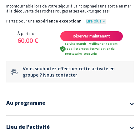
Incontournable lors de votre séjour à Saint Raphaël ! une sortie en mer
à la découverte des roches rouges et ses eaux turquoises !
Partez pour une
expérience exceptionn
...
Lire plus
À partir de
Réserver maintenant
60,00 €
Service gratuit - Meilleur prix garanti -
vos billets reçus dès validation du
prestataire (sous 24h)
Vous souhaitez effectuer cette activité en
groupe ?
Nous contacter
Au programme
A la fois insolite et accessible, cette activité peut se faire d'Avril à
Octobre chaque année, alors profitez en!
Lieu de l'activité
Embarquez depuis le port de Saint-Raphaël pour une
balade en mer
inoubliable à la découverte de la méditerranée aux couleurs
uniques sur la Côte d'Azur
. Cette
excursion de 2h30
, en petit