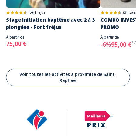
(5)
|
Fréjus
(3)
|
Sai
Stage initiation baptême avec 2 à 3
COMBO INVEST
plongées - Port fréjus
PROMO
À partir de
À partir de
75,00 €
PV
-6%
95,00 €
Voir toutes les activités à proximité de Saint-
Raphaël