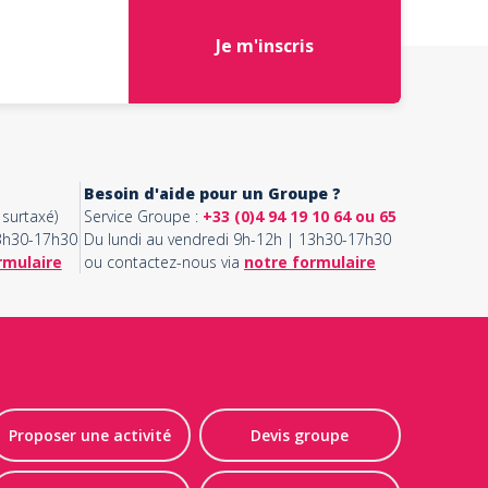
Je m'inscris
Besoin d'aide pour un Groupe ?
surtaxé)
Service Groupe :
+33 (0)4 94 19 10 64 ou 65
13h30-17h30
Du lundi au vendredi 9h-12h | 13h30-17h30
rmulaire
ou contactez-nous via
notre formulaire
Proposer une activité
Devis groupe