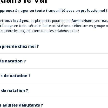
apprenez à nager en toute tranquillité avec un professionnel !
 et
tous
les âges
, les plus petits pourront se
familiariser
avec l’
ea
à la nage en toute sécurité. Cette activité peut s’effectuer en groupe 
 craindre les regards curieux ou les éclaboussures !
 près de chez moi ?
s cours de natation à domicile sur la zone Fréjus/ Saint-Ra
de natation ?
oûtent environ 35€ la demi-heure, avec le déplacement de l'in
s de natation ?
 sont proposés à environ 20€.
ge d'1 an, permettant au maître nageur d'introduire des réfl
 de natation ?
r les cours collectifs en mer, les leçons sont accessibles à pa
onsultant les avis laissés par les clients précédents et env
es adultes débutants ?
tibilité entre le maître nageur et votre enfant.