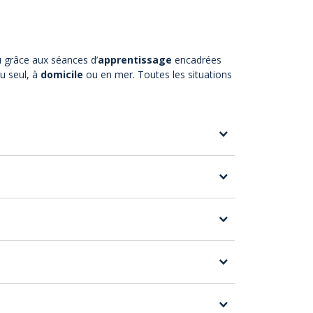
u
grâce aux séances d’
apprentissage
encadrées
ou seul, à
domicile
ou en mer. Toutes les situations
phael et ses environs
structeur et la fourniture de tout le matériel
exes anti-noyade et des exercices ludiques
rtir de 5 ans.
isager une séance d'essai avant de réserver