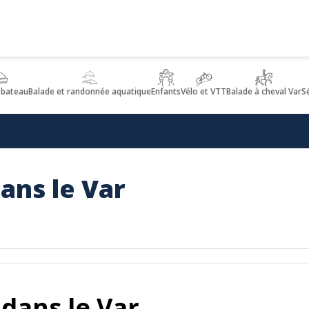
 bateau
Balade et randonnée aquatique
Enfants
Vélo et VTT
Balade à cheval Var
S
ans le Var
dans le Var