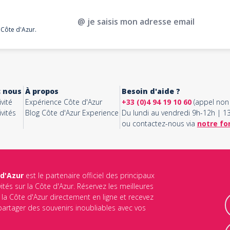
@ je saisis mon adresse email
 Côte d'Azur.
c nous
À propos
Besoin d'aide ?
vité
Expérience Côte d'Azur
+33 (0)4 94 19 10 60
(appel non 
vités
Blog Côte d'Azur Experience
Du lundi au vendredi 9h-12h | 
ou contactez-nous via
notre fo
 d'Azur
est le partenaire officiel des principaux
vités sur la Côte d'Azur. Réservez les meilleures
ur la Côte d'Azur directement en ligne et recevez
 partager des souvenirs inoubliables avec vos