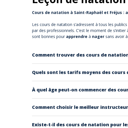
Cours de natation à Saint-Raphaël et Fréjus : 
Les cours de natation s’adressent à tous les publics
par des professionnels. C’est le moment de s’initier 
sont bonnes pour
apprendre
à
nager
sans avoir à
Comment trouver des cours de natation
Sur Expérience côte d'Azur nous proposons de
Quels sont les tarifs moyens des cours 
Les cours de natation privatisés à domicile c
À quel âge peut-on commencer des cour
à votre domicile. Les cours collectifs en mer
Les cours à domicile peuvent débuter dès l'â
Comment choisir le meilleur instructeur
pour familiariser votre enfant avec l'eau. Pou
Vous pouvez vous faire votre propre avis en c
Existe-t-il des cours de natation pour l
une série de 10 cours, afin d'évaluer la compa