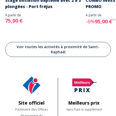
Stage initiation baptême avec 2 à 3
COMBO INVEST
plongées - Port fréjus
PROMO
À partir de
À partir de
75,00 €
PV
-6%
95,00 €
Voir toutes les activités à proximité de Saint-
Raphaël
Site officiel
Meilleurs prix
Partenaire des Offices
Sans frais ni supplément
de tourisme du