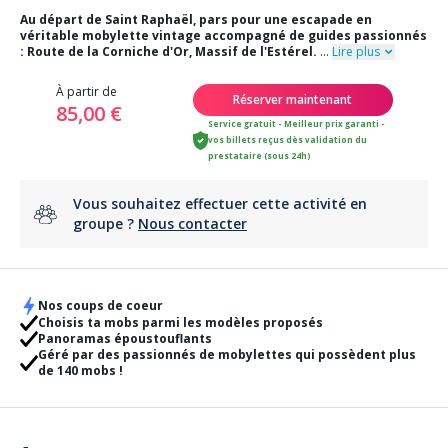
Au départ de Saint Raphaël, pars pour une escapade en
véritable mobylette vintage accompagné de guides passionnés
: Route de la Corniche d'Or, Massif de l'Estérel.
...
Lire plus
À partir de
Réserver maintenant
85,00 €
Service gratuit - Meilleur prix garanti -
vos billets reçus dès validation du
prestataire (sous 24h)
Vous souhaitez effectuer cette activité en
groupe ?
Nous contacter
Nos coups de coeur
Choisis ta mobs parmi les modèles proposés
Panoramas époustouflants
Géré par des passionnés de mobylettes qui possèdent plus
de 140 mobs !