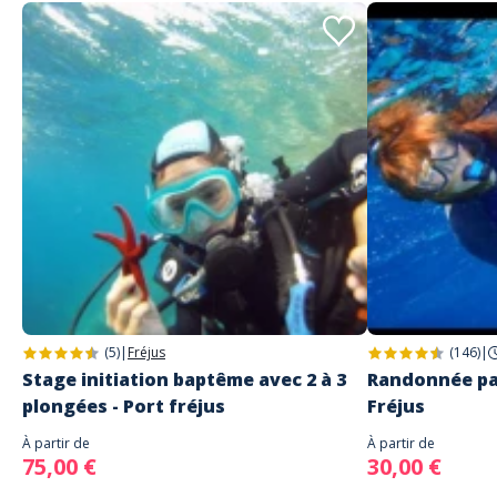
Un grand merci à vous !
Lire les avis clients
(5)
|
Fréjus
(146)
|
Stage initiation baptême avec 2 à 3
Randonnée pa
plongées - Port fréjus
Fréjus
À partir de
À partir de
75,00 €
30,00 €