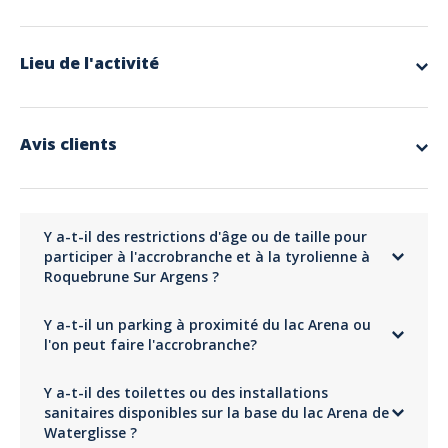
Équipé d’un harnais, à la cime des arbres, notre accrobranche vous
offre une aventure exaltante de plateforme en plateforme.
Lâchez prise et élancez-vous dans un parcours aérien à votre rythme
Lieu de l'activité
avec vue sur le lac.
Sport, sensations et plaisir à partager !!!
Prix : 15€
Prix promo en ligne sur Expérience Côte d'Azur : 14€
Avis clients
3
bonne
Y a-t-il des restrictions d'âge ou de taille pour
participer à l'accrobranche et à la tyrolienne à
Basé sur 7 Avis
Roquebrune Sur Argens ?
5 étoiles
29%
Il n'y a pas de restriction d'âge ; en revanche, il faut qu'une personne
Y a-t-il un parking à proximité du lac Arena ou
mesure au minimum 1m10 pour pouvoir faire de l'accrobranche.
4 étoiles
14%
l'on peut faire l'accrobranche?
3 étoiles
14%
Oui, un parking gratuit est disponible à proximité pour faciliter votre
2 étoiles
14%
Y a-t-il des toilettes ou des installations
visite.
1 étoile
29%
Adresse
sanitaires disponibles sur la base du lac Arena de
131 Chemin du Lac, Roquebrune-sur-Argens, France
Waterglisse ?