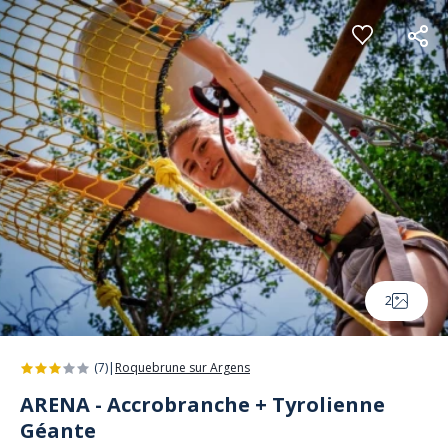
Panneau de gestion des cookies
2
(7)
|
Roquebrune sur Argens
ARENA - Accrobranche + Tyrolienne
Géante