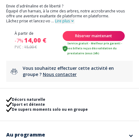
Envie d'adrénaline et de liberté ?
Équipé d'un harnais, à la cime des arbres, notre accrobranche vous
offre une aventure exaltante de plateforme en plateforme.
Lâchez prise et lancez-vo
...
Lire plus
À partir de
Réserver maintenant
14,00 €
-7%
Service gratuit - Meilleur prix garanti -
PVC :
15,00 €
vos billets reçus dès validation du
prestataire (sous 24h)
Vous souhaitez effectuer cette activité en
groupe ?
Nous contacter
Décors naturelle
Sport et détente
De supers moments solo ou en groupe
Au programme