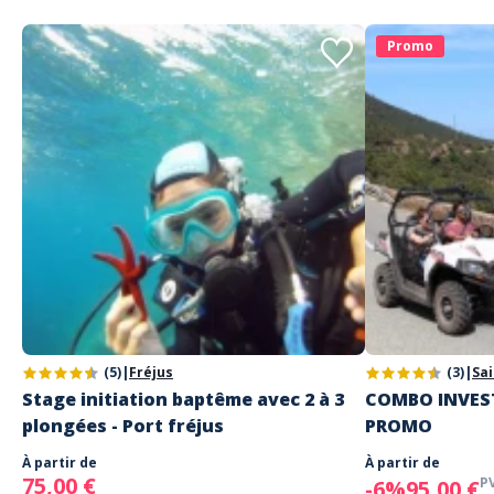
Promo
(5)
|
Fréjus
(3)
|
Sa
Stage initiation baptême avec 2 à 3
COMBO INVEST
plongées - Port fréjus
PROMO
À partir de
À partir de
75,00 €
P
-6%
95,00 €