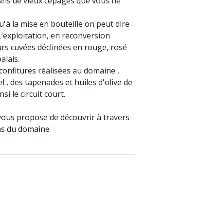
ans de vieux cépages que vous ne
u'à la mise en bouteille on peut dire
L’exploitation, en reconversion
rs cuvées déclinées en rouge, rosé
alais.
onfitures réalisées au domaine ,
 , des tapenades et huiles d'olive de
i le circuit court.
 vous propose de découvrir à travers
ins du domaine