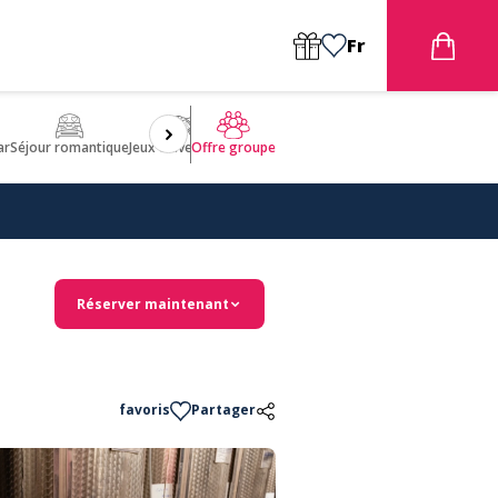
Fr
ar
Séjour romantique
Jeux d'aventures
Bien être
Insolite 🤩
ULM
Offre groupe
Réserver maintenant
favoris
Partager