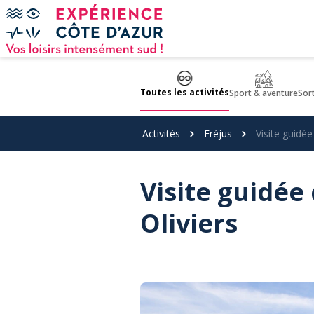
Panneau de gestion des cookies
Toutes les activités
Sport & aventure
Sor
Activités
Fréjus
Visite guidée
Visite guidée
Oliviers