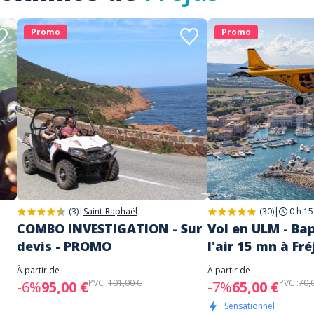
Promo
Promo
(3)
|
Saint-Raphaël
(30)
|
0 h 15
COMBO INVESTIGATION - Sur
Vol en ULM - Ba
devis - PROMO
l'air 15 mn à Fr
À partir de
À partir de
PVC :
101,00 €
PVC :
70,
-6%
95,00 €
-7%
65,00 €
Sensationnel !