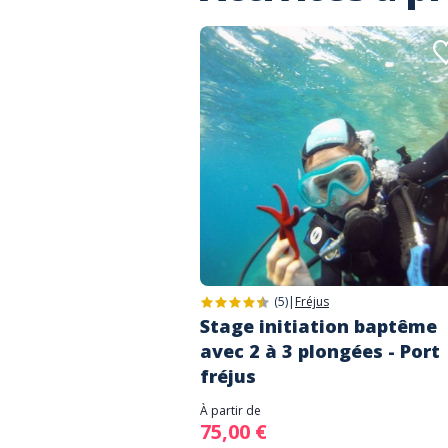
(5)
|
Fréjus
Stage initiation baptême
avec 2 à 3 plongées - Port
fréjus
À partir de
75,00 €