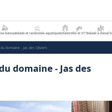
ties bateau
Balade et randonnée aquatique
Enfants
Vélo et VTT
Balade à cheval V
 du domaine - Jas des Oliviers
 du domaine - Jas des