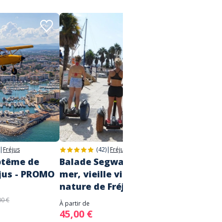
|
Fréjus
(42)
|
Fréjus
ptême de
Balade Segway - Bord de
Sortie
éjus - PROMO
mer, vieille ville et base
La Br
nature de Fréjus
À partir d
60,00
00 €
À partir de
45,00 €
A fair