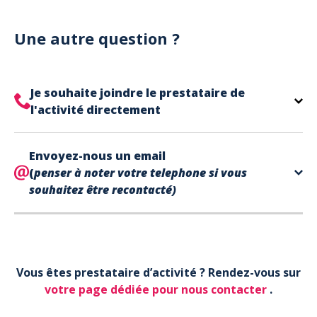
Notre site est un site e-commerce acceptant
votre billet.
uniquement les paiements en carte bancaire.
Cependant, nous avons l'office de tourisme de Fréjus
Une autre question ?
et de Saint Raphaël qui acceptent les chèques
vacances, uniquement sur place (pas par courrier).
A noter que la réservation est prise en compte
Je souhaite joindre le prestataire de
uniquement une fois le paiement effectué.
l'activité directement
Le contact de votre prestataire d’activité se
Envoyez-nous un email
trouve directement sur votre billet,
en bas de page
(
penser à noter votre telephone si vous
dans la partie contact.
souhaitez être recontacté)
Votre téléphone*
Vous êtes prestataire d’activité ? Rendez-vous sur
Votre email*
votre page dédiée pour nous contacter
.