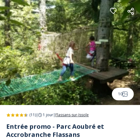
Panneau de gestion des cookies
10
(11)
|
1 jour
|
Flassans-sur-Issole
Entrée promo - Parc Aoubré et
Accrobranche Flassans