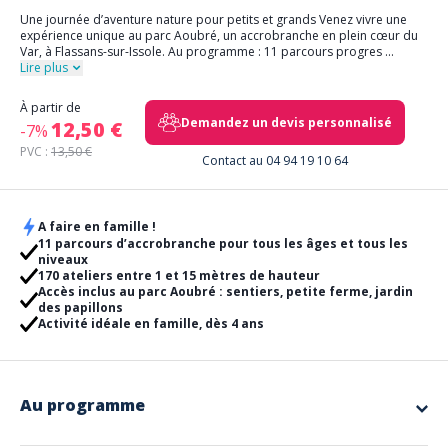
Une journée d’aventure nature pour petits et grands Venez vivre une
expérience unique au parc Aoubré, un accrobranche en plein cœur du
Var, à Flassans-sur-Issole. Au programme : 11 parcours progres
...
Lire plus
À partir de
Demandez un devis personnalisé
12,50 €
-7%
PVC :
13,50 €
Contact au 04 94 19 10 64
A faire en famille !
11 parcours d’accrobranche pour tous les âges et tous les
niveaux
170 ateliers entre 1 et 15 mètres de hauteur
Accès inclus au parc Aoubré : sentiers, petite ferme, jardin
des papillons
Activité idéale en famille, dès 4 ans
Au programme
Installé sur un
parc de 30 hectares
,
Aoubré l’Aventure Nature
est