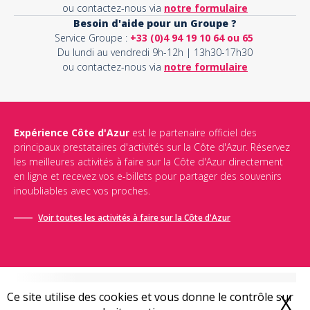
ou contactez-nous via
notre formulaire
Besoin d'aide pour un Groupe ?
Service Groupe :
+33 (0)4 94 19 10 64 ou 65
Du lundi au vendredi 9h-12h | 13h30-17h30
ou contactez-nous via
notre formulaire
Expérience Côte d'Azur
est le partenaire officiel des
principaux prestataires d'activités sur la Côte d'Azur. Réservez
les meilleures activités à faire sur la Côte d'Azur directement
en ligne et recevez vos e-billets pour partager des souvenirs
inoubliables avec vos proches.
Voir toutes les activités à faire sur la Côte d'Azur
Ce site utilise des cookies et vous donne le contrôle sur
X
M