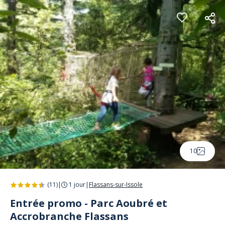
Panneau de gestion des cookies
10
(11)
|
1 jour
|
Flassans-sur-Issole
Entrée promo - Parc Aoubré et
Accrobranche Flassans