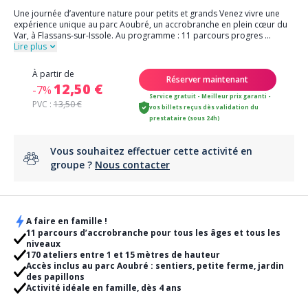
Une journée d’aventure nature pour petits et grands Venez vivre une
expérience unique au parc Aoubré, un accrobranche en plein cœur du
Var, à Flassans-sur-Issole. Au programme : 11 parcours progres
...
Lire plus
À partir de
Réserver maintenant
12,50 €
-7%
Service gratuit - Meilleur prix garanti -
PVC :
13,50 €
vos billets reçus dès validation du
prestataire (sous 24h)
Vous souhaitez effectuer cette activité en
groupe ?
Nous contacter
A faire en famille !
11 parcours d’accrobranche pour tous les âges et tous les
niveaux
170 ateliers entre 1 et 15 mètres de hauteur
Accès inclus au parc Aoubré : sentiers, petite ferme, jardin
des papillons
Activité idéale en famille, dès 4 ans